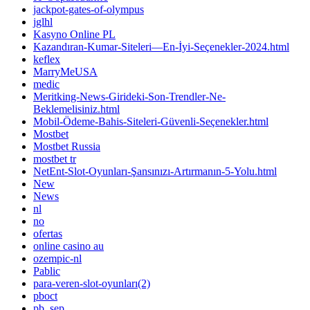
jackpot-gates-of-olympus
jglhl
Kasyno Online PL
Kazandıran-Kumar-Siteleri—En-İyi-Seçenekler-2024.html
keflex
MarryMeUSA
medic
Meritking-News-Girideki-Son-Trendler-Ne-
Beklemelisiniz.html
Mobil-Ödeme-Bahis-Siteleri-Güvenli-Seçenekler.html
Mostbet
Mostbet Russia
mostbet tr
NetEnt-Slot-Oyunları-Şansınızı-Artırmanın-5-Yolu.html
New
News
nl
no
ofertas
online casino au
ozempic-nl
Pablic
para-veren-slot-oyunları(2)
pboct
pb_sep