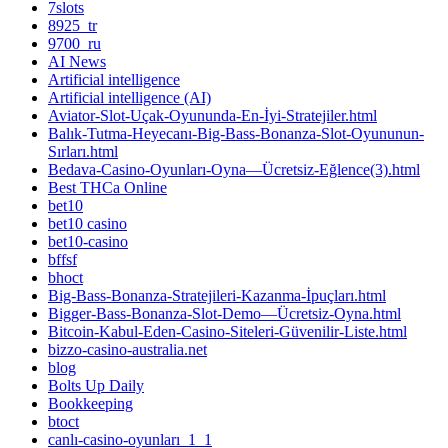
7slots
8925_tr
9700_ru
AI News
Artificial intelligence
Artificial intelligence (AI)
Aviator-Slot-Uçak-Oyununda-En-İyi-Stratejiler.html
Balık-Tutma-Heyecanı-Big-Bass-Bonanza-Slot-Oyununun-
Sırları.html
Bedava-Casino-Oyunları-Oyna—Ücretsiz-Eğlence(3).html
Best THCa Online
bet10
bet10 casino
bet10-casino
bffsf
bhoct
Big-Bass-Bonanza-Stratejileri-Kazanma-İpuçları.html
Bigger-Bass-Bonanza-Slot-Demo—Ücretsiz-Oyna.html
Bitcoin-Kabul-Eden-Casino-Siteleri-Güvenilir-Liste.html
bizzo-casino-australia.net
blog
Bolts Up Daily
Bookkeeping
btoct
canlı-casino-oyunları_1_1