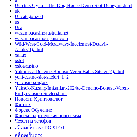
Ücretsiz-Oyna—The-Dog-House-Demo-Slot-Deneyimi.html
uk
Uncategorized
us
Usa
wazambacasinoaustralia.net
wazambacasinoespana.com
Wild-West-Gold-Megaways-İncelemesi-Detaylı-
Analiz(1).html
xanax
xslot
xslotscasino
Yatırımsız-Deneme-Bonusu-Veren-Bahis-Siteleri(4).html
yeni-casino-slot-siteleri_1_2
yeticasino.org.uk
Yüksek-Kazanç-İmkanları-2024te-Deneme-Bonusu-Veren-
En-İyi-Casino-Siteleri.html
Новости Криптовалют
Финтех
Форекс Обучение
Форекс партнерская программа
Чехол на телефон
สล็อตเว็บ ตรง PG SLOT
สล็อตเว็บตรง