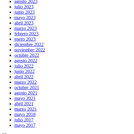
agosto 2023
julio 2023
junio 2023
mayo 2023
abril 2023
marzo 2023
febrero 2023
enero 2023
diciembre 2022
noviembre 2022
octubre 2022
agosto 2022
julio 2022
junio 2022
abril 2022
marzo 2022
octubre 2021
agosto 2021
mayo 2021
abril 2021
marzo 2021
mayo 2018
julio 2017
mayo 2017