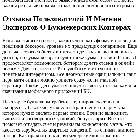
важны реальные отзывы, отражающие личный опыт игроков.
Отзывы Пользователей И Мнения
Экспертов О Букмекерских Конторах
Если вы ставите на бокс, важно учитывать форму и последние
поединки боксеров, уровень их предыдущих соперников. Еще
до начала этого события он может сделать кэшаут и вернуть
деньги, но сумма возврата будет ниже суммы ставки. Parimatch
предоставляет возможность бетторам делать ставки в онлайн
режиме. Для этого есть сайт с удобным и интуитивно
понятным интерфейсом. Все необходимые официальный сайт
пари матч опции можно увидеть сразу же на главной
странице. Также здесь удастся получить доступ к ссылкам для
скачивания мобильного приложений БК.
Некоторые букмекеры требуют группировать ставки в
экспрессы. Также могут ввести ограничение на время, за
которое нужно сделать первые ставки. Если не выполнить
какое-то из оговоренных условий, бонус сгорит. Все это
помогает отгадать счет и результаты конкретного матча. Что
касается зарубежных азартных заведений, то с ними намного
проще. Как правило, такие букмекерские конторы после