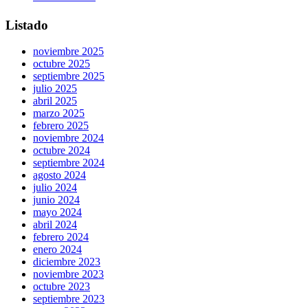
Listado
noviembre 2025
octubre 2025
septiembre 2025
julio 2025
abril 2025
marzo 2025
febrero 2025
noviembre 2024
octubre 2024
septiembre 2024
agosto 2024
julio 2024
junio 2024
mayo 2024
abril 2024
febrero 2024
enero 2024
diciembre 2023
noviembre 2023
octubre 2023
septiembre 2023