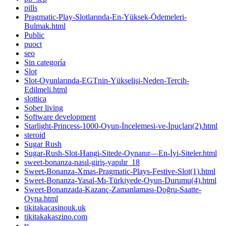
pills
Pragmatic-Play-Slotlarında-En-Yüksek-Ödemeleri-
Bulmak.html
Public
puoct
seo
Sin categoría
Slot
Slot-Oyunlarında-EGTnin-Yükselişi-Neden-Tercih-
Edilmeli.html
slottica
Sober living
Software development
Starlight-Princess-1000-Oyun-İncelemesi-ve-İpuçları(2).html
steroid
Sugar Rush
Sugar-Rush-Slot-Hangi-Sitede-Oynanır—En-İyi-Siteler.html
sweet-bonanza-nasıl-giriş-yapılır_18
Sweet-Bonanza-Xmas-Pragmatic-Plays-Festive-Slot(1).html
Sweet-Bonanza-Yasal-Mı-Türkiyede-Oyun-Durumu(4).html
Sweet-Bonanzada-Kazanç-Zamanlaması-Doğru-Saatte-
Oyna.html
tikitakacasinouk.uk
tikitakakaszino.com
tr