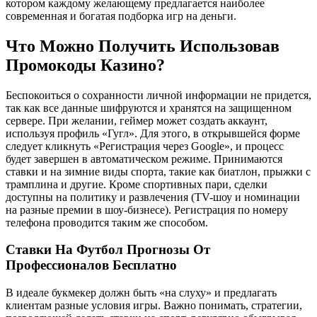
котором каждому желающему предлагается наиболее
современная и богатая подборка игр на деньги.
Что Можно Получить Использовав
Промокоды Казино?
Беспокоиться о сохранности личной информации не придется,
так как все данные шифруются и хранятся на защищенном
сервере. При желании, геймер может создать аккаунт,
используя профиль «Гугл». Для этого, в открывшейся форме
следует кликнуть «Регистрация через Google», и процесс
будет завершен в автоматическом режиме. Принимаются
ставки и на зимние виды спорта, такие как биатлон, прыжки с
трамплина и другие. Кроме спортивных пари, сделки
доступны на политику и развлечения (TV-шоу и номинации
на разные премии в шоу-бизнесе). Регистрация по номеру
телефона проводится таким же способом.
Ставки На Футбол Прогнозы От
Профессионалов Бесплатно
В идеале букмекер должн быть «на слуху» и предлагать
клиентам разные условия игры. Важно понимать, стратегии,