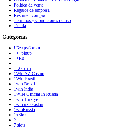
Política de venta
Regalos de empresa
Resumen compra
Términos y Condiciones de uso
Tienda
Categorías
! Без рубрики
+++pinup
++PB
1
11275_ru
1Win AZ Casino
1Win Brasil
1win Brazil
1win India
1WIN Official In Russia
1win Turkiye
1win uzbekistan
1winRussia
1xSlots
2
7 slots