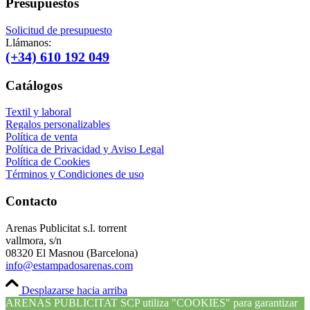
Presupuestos
Solicitud de presupuesto
Llámanos:
(+34) 610 192 049
Catálogos
Textil y laboral
Regalos personalizables
Política de venta
Política de Privacidad y Aviso Legal
Política de Cookies
Términos y Condiciones de uso
Contacto
Arenas Publicitat s.l. torrent
vallmora, s/n
08320 El Masnou (Barcelona)
info@estampadosarenas.com
Desplazarse hacia arriba
ARENAS PUBLICITAT SCP utiliza "COOKIES" para garantizar