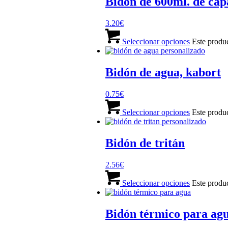
Bidón de 600ml. de cap
3.20
€
Seleccionar opciones
Este produc
Bidón de agua, kabort
0.75
€
Seleccionar opciones
Este produc
Bidón de tritán
2.56
€
Seleccionar opciones
Este produc
Bidón térmico para agu