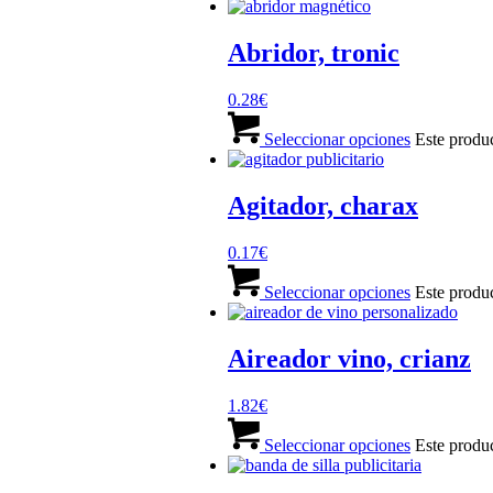
Abridor, tronic
0.28
€
Seleccionar opciones
Este produc
Agitador, charax
0.17
€
Seleccionar opciones
Este produc
Aireador vino, crianz
1.82
€
Seleccionar opciones
Este produc