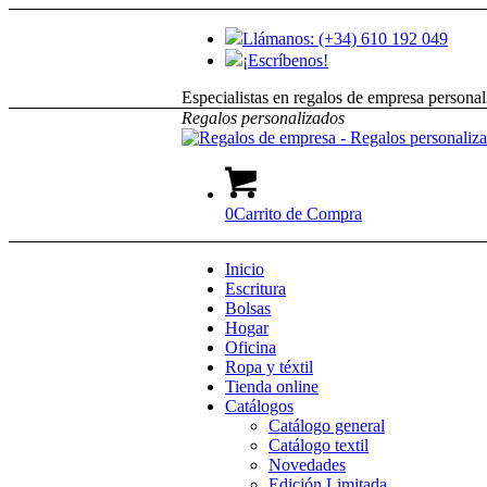
Llámanos: (+34) 610 192 049
¡Escríbenos!
Especialistas en regalos de empresa personal
Regalos
personalizados
0
Carrito de Compra
Inicio
Escritura
Bolsas
Hogar
Oficina
Ropa y téxtil
Tienda online
Catálogos
Catálogo general
Catálogo textil
Novedades
Edición Limitada