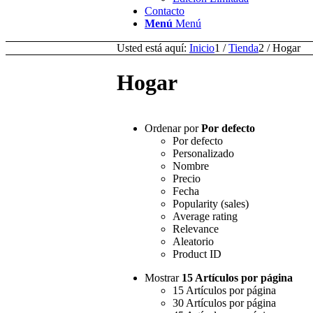
Contacto
Menú
Menú
Usted está aquí:
Inicio
1
/
Tienda
2
/
Hogar
Hogar
Ordenar por
Por defecto
Por defecto
Personalizado
Nombre
Precio
Fecha
Popularity (sales)
Average rating
Relevance
Aleatorio
Product ID
Mostrar
15 Artículos por página
15 Artículos por página
30 Artículos por página