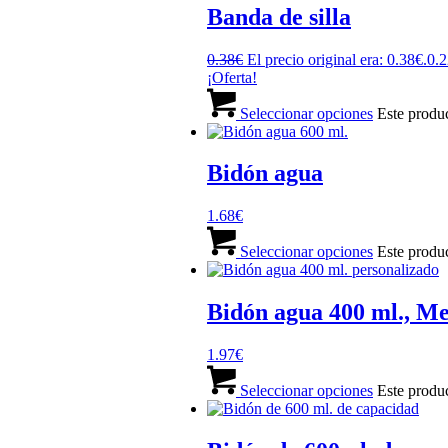
Banda de silla
0.38
€
El precio original era: 0.38€.
0.2
¡Oferta!
Seleccionar opciones
Este produc
Bidón agua
1.68
€
Seleccionar opciones
Este produc
Bidón agua 400 ml., M
1.97
€
Seleccionar opciones
Este produc