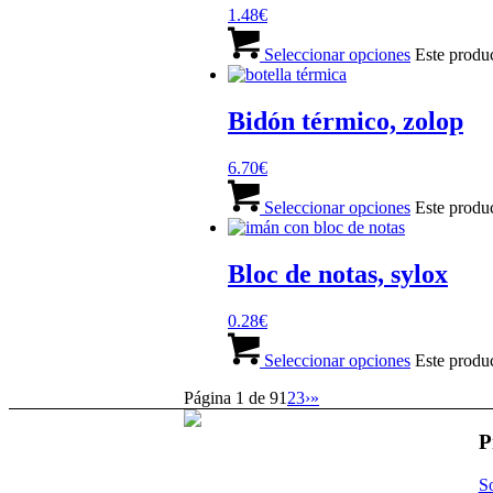
1.48
€
Seleccionar opciones
Este produc
Bidón térmico, zolop
6.70
€
Seleccionar opciones
Este produc
Bloc de notas, sylox
0.28
€
Seleccionar opciones
Este produc
Página 1 de 9
1
2
3
›
»
P
So