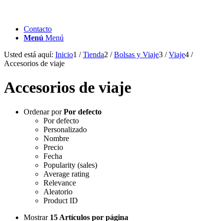
Contacto
Menú
Menú
Usted está aquí:
Inicio
1
/
Tienda
2
/
Bolsas y Viaje
3
/
Viaje
4
/
Accesorios de viaje
Accesorios de viaje
Ordenar por
Por defecto
Por defecto
Personalizado
Nombre
Precio
Fecha
Popularity (sales)
Average rating
Relevance
Aleatorio
Product ID
Mostrar
15 Artículos por página