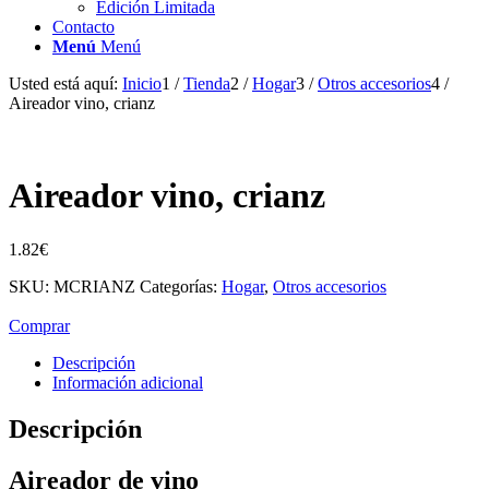
Edición Limitada
Contacto
Menú
Menú
Usted está aquí:
Inicio
1
/
Tienda
2
/
Hogar
3
/
Otros accesorios
4
/
Aireador vino, crianz
Aireador vino, crianz
1.82
€
SKU:
MCRIANZ
Categorías:
Hogar
,
Otros accesorios
Comprar
Descripción
Información adicional
Descripción
Aireador de vino