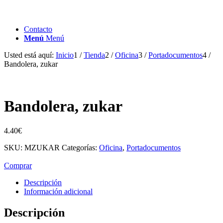
Contacto
Menú
Menú
Usted está aquí:
Inicio
1
/
Tienda
2
/
Oficina
3
/
Portadocumentos
4
/
Bandolera, zukar
Bandolera, zukar
4.40
€
SKU:
MZUKAR
Categorías:
Oficina
,
Portadocumentos
Comprar
Descripción
Información adicional
Descripción