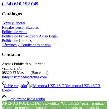
(+34) 610 192 049
Catálogos
Textil y laboral
Regalos personalizables
Política de venta
Política de Privacidad y Aviso Legal
Política de Cookies
Términos y Condiciones de uso
Contacto
Arenas Publicitat s.l. torrent
vallmora, s/n
08320 El Masnou (Barcelona)
info@estampadosarenas.com
Cable cargador
Memoria USB 16GB,
kontix
Desplazarse hacia arriba
ARENAS PUBLICITAT SCP utiliza "COOKIES" para garantizar
el correcto funcionamiento de nuestro portal web, mejorando la