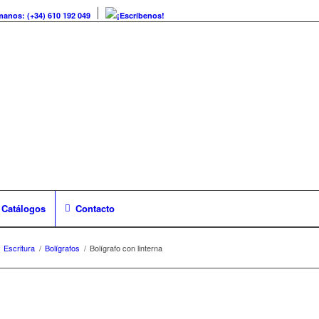
manos: (+34) 610 192 049
¡Escríbenos!
Catálogos
Contacto
Escritura
/
Bolígrafos
/
Bolígrafo con linterna