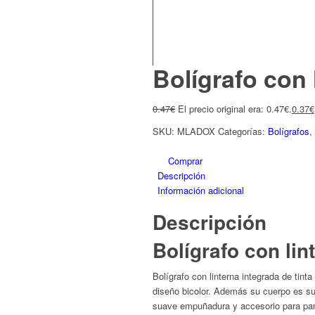
Bolígrafo con 
0.47
€
El precio original era: 0.47€.
0.37
€
SKU:
MLADOX
Categorías:
Bolígrafos
,
Comprar
Descripción
Información adicional
Descripción
Bolígrafo con lin
Bolígrafo con linterna integrada de tint
diseño bicolor. Además su cuerpo es sua
suave empuñadura y accesorio para pant