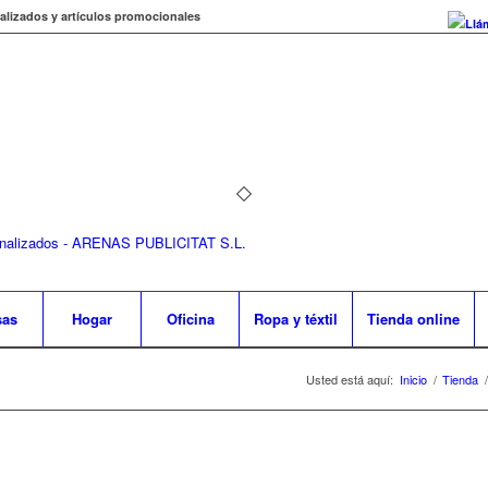
alizados y artículos promocionales
Llá
sas
Hogar
Oficina
Ropa y téxtil
Tienda online
Usted está aquí:
Inicio
/
Tienda
/