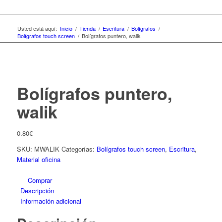
Usted está aquí:
Inicio
/
Tienda
/
Escritura
/
Bolígrafos
/
Bolígrafos touch screen
/
Bolígrafos puntero, walik
Bolígrafos puntero,
walik
0.80
€
SKU:
MWALIK
Categorías:
Bolígrafos touch screen
,
Escritura
,
Material oficina
Comprar
Descripción
Información adicional