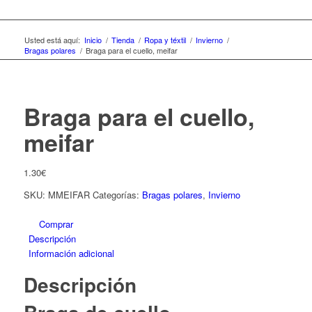
Usted está aquí:
Inicio
/
Tienda
/
Ropa y téxtil
/
Invierno
/
Bragas polares
/
Braga para el cuello, meifar
Braga para el cuello,
meifar
1.30
€
SKU:
MMEIFAR
Categorías:
Bragas polares
,
Invierno
Comprar
Descripción
Información adicional
Descripción