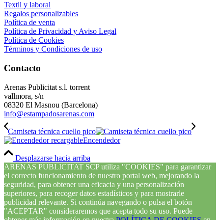
Textil y laboral
Regalos personalizables
Política de venta
Política de Privacidad y Aviso Legal
Política de Cookies
Términos y Condiciones de uso
Contacto
Arenas Publicitat s.l. torrent
vallmora, s/n
08320 El Masnou (Barcelona)
info@estampadosarenas.com
Camiseta técnica cuello pico
Encendedor
Desplazarse hacia arriba
ARENAS PUBLICITAT SCP utiliza "COOKIES" para garantizar
el correcto funcionamiento de nuestro portal web, mejorando la
seguridad, para obtener una eficacia y una personalización
superiores, para recoger datos estadísticos y para mostrarle
publicidad relevante. Si continúa navegando o pulsa el botón
"ACEPTAR" consideraremos que acepta todo su uso. Puede
obtener más información en nuestra
POLÍTICA DE COOKIES
en