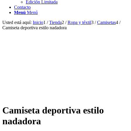
Edición Limitada
Contacto
Menú
Menú
Usted está aquí:
Inicio
1
/
Tienda
2
/
Ropa y téxtil
3
/
Camisetas
4
/
Camiseta deportiva estilo nadadora
Camiseta deportiva estilo
nadadora