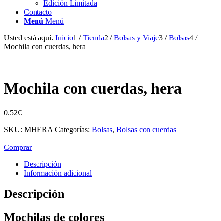
Edición Limitada
Contacto
Menú
Menú
Usted está aquí:
Inicio
1
/
Tienda
2
/
Bolsas y Viaje
3
/
Bolsas
4
/
Mochila con cuerdas, hera
Mochila con cuerdas, hera
0.52
€
SKU:
MHERA
Categorías:
Bolsas
,
Bolsas con cuerdas
Comprar
Descripción
Información adicional
Descripción
Mochilas de colores