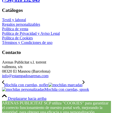
Catálogos
Textil y laboral
Regalos personalizables
Política de venta
Política de Privacidad y Aviso Legal
Política de Cookies
Términos y Condiciones de uso
Contacto
Arenas Publicitat s.l. torrent
vallmora, s/n
08320 El Masnou (Barcelona)
info@estampadosarenas.com
Mochila con cuerdas, nofler
Mochila con cuerdas, spook
Desplazarse hacia arriba
ARENAS PUBLICITAT SCP utiliza "COOKIES" para garantizar
el correcto funcionamiento de nuestro portal web, mejorando la
seguridad, para obtener una eficacia y una personalización