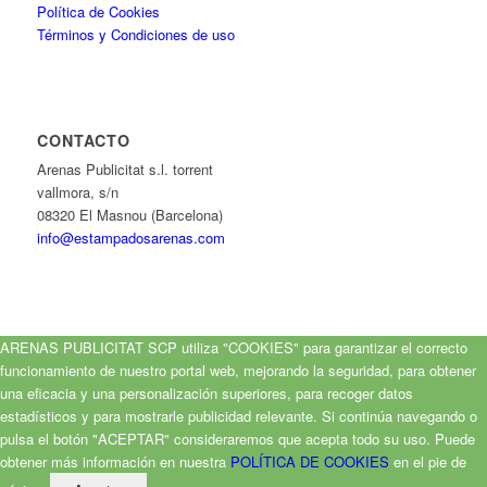
Política de Cookies
Términos y Condiciones de uso
CONTACTO
Arenas Publicitat s.l. torrent
vallmora, s/n
08320 El Masnou (Barcelona)
info@estampadosarenas.com
ARENAS PUBLICITAT SCP utiliza "COOKIES" para garantizar el correcto
funcionamiento de nuestro portal web, mejorando la seguridad, para obtener
una eficacia y una personalización superiores, para recoger datos
estadísticos y para mostrarle publicidad relevante. Si continúa navegando o
pulsa el botón "ACEPTAR" consideraremos que acepta todo su uso. Puede
obtener más información en nuestra
POLÍTICA DE COOKIES
en el pie de