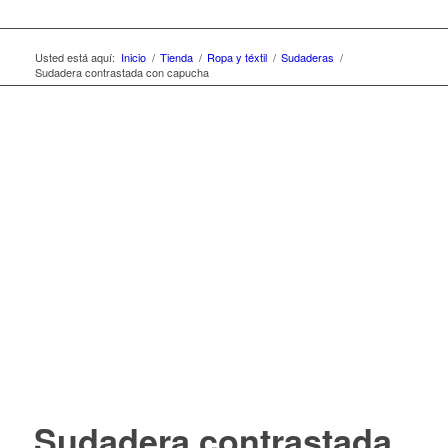
Usted está aquí:
Inicio
/
Tienda
/
Ropa y téxtil
/
Sudaderas
/
Sudadera contrastada con capucha
Sudadera contrastada