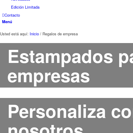
Edición Limitada
Contacto
Menú
Usted está aquí:
Inicio
/
Regalos de empresa
Estampados p
empresas
Personaliza c
nosotros