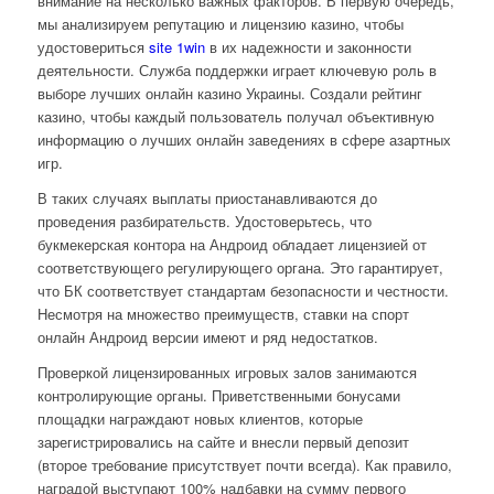
внимание на несколько важных факторов. В первую очередь,
мы анализируем репутацию и лицензию казино, чтобы
удостовериться
site 1win
в их надежности и законности
деятельности. Служба поддержки играет ключевую роль в
выборе лучших онлайн казино Украины. Создали рейтинг
казино, чтобы каждый пользователь получал объективную
информацию о лучших онлайн заведениях в сфере азартных
игр.
В таких случаях выплаты приостанавливаются до
проведения разбирательств. Удостоверьтесь, что
букмекерская контора на Андроид обладает лицензией от
соответствующего регулирующего органа. Это гарантирует,
что БК соответствует стандартам безопасности и честности.
Несмотря на множество преимуществ, ставки на спорт
онлайн Андроид версии имеют и ряд недостатков.
Проверкой лицензированных игровых залов занимаются
контролирующие органы. Приветственными бонусами
площадки награждают новых клиентов, которые
зарегистрировались на сайте и внесли первый депозит
(второе требование присутствует почти всегда). Как правило,
наградой выступают 100% надбавки на сумму первого