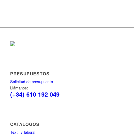
PRESUPUESTOS
Solicitud de presupuesto
Llámanos:
(+34) 610 192 049
CATÁLOGOS
Textil y laboral