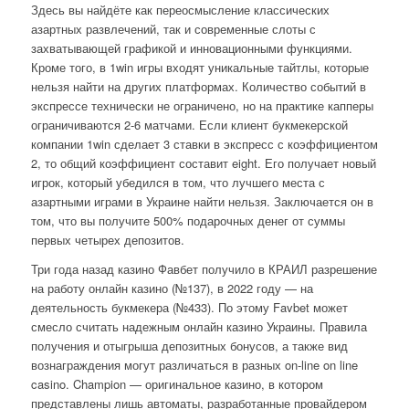
Здесь вы найдёте как переосмысление классических
азартных развлечений, так и современные слоты с
захватывающей графикой и инновационными функциями.
Кроме того, в 1win игры входят уникальные тайтлы, которые
нельзя найти на других платформах. Количество событий в
экспрессе технически не ограничено, но на практике капперы
ограничиваются 2-6 матчами. Если клиент букмекерской
компании 1win сделает 3 ставки в экспресс с коэффициентом
2, то общий коэффициент составит eight. Его получает новый
игрок, который убедился в том, что лучшего места с
азартными играми в Украине найти нельзя. Заключается он в
том, что вы получите 500% подарочных денег от суммы
первых четырех депозитов.
Три года назад казино Фавбет получило в КРАИЛ разрешение
на работу онлайн казино (№137), в 2022 году — на
деятельность букмекера (№433). По этому Favbet может
смесло считать надежным онлайн казино Украины. Правила
получения и отыгрыша депозитных бонусов, а также вид
вознаграждения могут различаться в разных on-line on line
casino. Champion — оригинальное казино, в котором
представлены лишь автоматы, разработанные провайдером