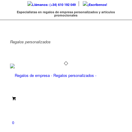
Llámanos: (+34) 610 192 049
¡Escríbenos!
Especialistas en regalos de empresa personalizados y artículos
promocionales
Regalos
personalizados
0