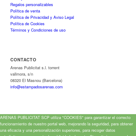
Regalos personalizables
Política de venta
Política de Privacidad y Aviso Legal
Política de Cookies
Términos y Condiciones de uso
CONTACTO
Arenas Publicitat s.l. torrent
vallmora, s/n
08320 El Masnou (Barcelona)
info@estampadosarenas.com
ARENAS PUBLICITAT SCP utiliza "COOKIES" para garantizar el correcto
funcionamiento de nuestro portal web, mejorando la seguridad, para obtener
una eficacia y una personalización superiores, para recoger datos