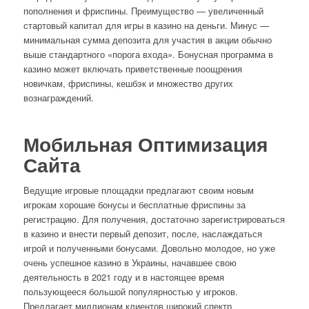
пополнения и фриспины. Преимущество — увеличенный
стартовый капитал для игры в казино на деньги. Минус —
минимальная сумма депозита для участия в акции обычно
выше стандартного «порога входа». Бонусная программа в
казино может включать приветственные поощрения
новичкам, фриспины, кешбэк и множество других
вознаграждений.
Мобильная Оптимизация
Сайта
Ведущие игровые площадки предлагают своим новым
игрокам хорошие бонусы и бесплатные фриспины за
регистрацию. Для получения, достаточно зарегистрироваться
в казино и внести первый депозит, после, наслаждаться
игрой и полученными бонусами. Довольно молодое, но уже
очень успешное казино в Украины, начавшее свою
деятельность в 2021 году и в настоящее время
пользующееся большой популярностью у игроков.
Предлагает миллионам клиентов широкий спектр