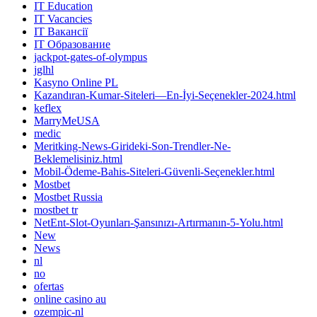
IT Education
IT Vacancies
IT Вакансії
IT Образование
jackpot-gates-of-olympus
jglhl
Kasyno Online PL
Kazandıran-Kumar-Siteleri—En-İyi-Seçenekler-2024.html
keflex
MarryMeUSA
medic
Meritking-News-Girideki-Son-Trendler-Ne-
Beklemelisiniz.html
Mobil-Ödeme-Bahis-Siteleri-Güvenli-Seçenekler.html
Mostbet
Mostbet Russia
mostbet tr
NetEnt-Slot-Oyunları-Şansınızı-Artırmanın-5-Yolu.html
New
News
nl
no
ofertas
online casino au
ozempic-nl