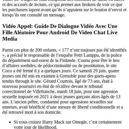
et des accusés de lecture, ce qui permet aux brokers de voir ce que
les purchasers tapent avant qu’ils n’appuient sur le bouton d’envoi et
lorsqu’ils ont consulté un message.
Vidéo Appel: Guide De Dialogue Vidéo Avec Une
Fille Aléatoire Pour Android De Video Chat Live
Media
Parmi ces plus de 200 enfants, « 177 n’ont toujours pas été identifiés
», a précisé le responsable de l’enquête Petri Lamppu, de la police
du département sud-ouest de la Finlande. Connu pour être le lieu
d’affaires sordides, de pédocriminalité ou de prostitution, le site
Coco a été fermé il y a quelques jours. Ce samedi 29 juin, quatre
jeunes ont été mis en examen à Grenoble pour des guets-apens
tendus through le site. Gérard Courtois, âgé de 73 ans, était à
nouveau poursuivi en état de récidive devant le tribunal
correctionnel de Villefranche, mardi 18 juin, pour une agression
sexuelle imposée en 2021 à deux jeunes garçons alors âgés de 13
ans. L’ancien prêtre, condamné pour agressions sexuelles sur
mineurs, avait bénéficié d’une mesure de liberté conditionnelle et a
été retrouvé mort à son domicile.
Si vous croisez Harry Mack sur Omegle, c’est certainement
votre jour de likelihood.