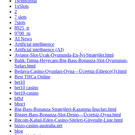
1winRussia
1xSlots
2
7 slots
7slots
8925_tr
9700_ru
AI News
Artificial intelligence
Artificial intelligence (AI)
Aviator-Slot-Uçak-Oyununda-En-İyi-Stratejiler.html
Balık-Tutma-Heyecanı-Big-Bass-Bonanza-Slot-Oyununun-
Sırları.html
Bedava-Casino-Oyunları-Oyna—Ücretsiz-Eğlence(3).html
Best THCa Online
bet10
bet10 casino
bet10-casino
bffsf
bhoct
Big-Bass-Bonanza-Stratejileri-Kazanma-İpuçları.html
Bigger-Bass-Bonanza-Slot-Demo—Ücretsiz-Oyna.html
Bitcoin-Kabul-Eden-Casino-Siteleri-Güvenilir-Liste.html
bizzo-casino-australia.net
blog