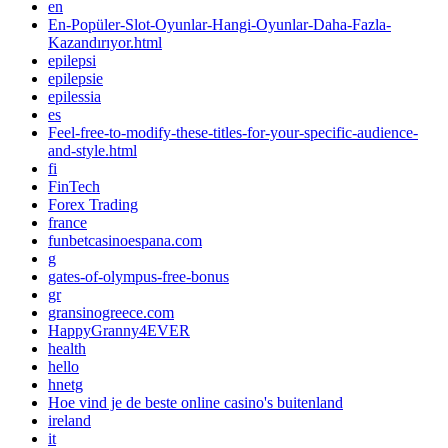
en
En-Popüler-Slot-Oyunlar-Hangi-Oyunlar-Daha-Fazla-
Kazandırıyor.html
epilepsi
epilepsie
epilessia
es
Feel-free-to-modify-these-titles-for-your-specific-audience-
and-style.html
fi
FinTech
Forex Trading
france
funbetcasinoespana.com
g
gates-of-olympus-free-bonus
gr
gransinogreece.com
HappyGranny4EVER
health
hello
hnetg
Hoe vind je de beste online casino's buitenland
ireland
it