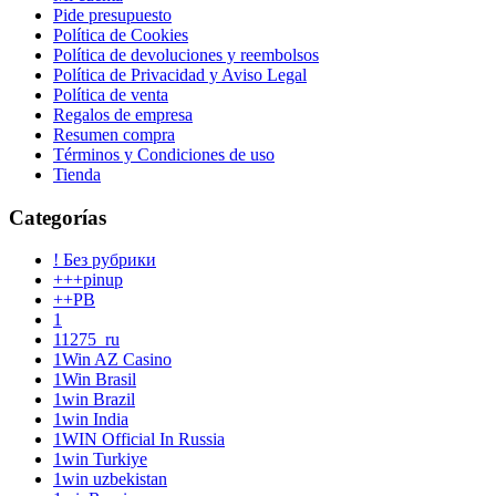
Pide presupuesto
Política de Cookies
Política de devoluciones y reembolsos
Política de Privacidad y Aviso Legal
Política de venta
Regalos de empresa
Resumen compra
Términos y Condiciones de uso
Tienda
Categorías
! Без рубрики
+++pinup
++PB
1
11275_ru
1Win AZ Casino
1Win Brasil
1win Brazil
1win India
1WIN Official In Russia
1win Turkiye
1win uzbekistan