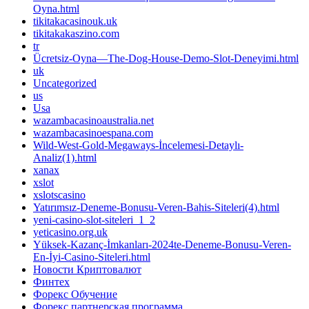
Oyna.html
tikitakacasinouk.uk
tikitakakaszino.com
tr
Ücretsiz-Oyna—The-Dog-House-Demo-Slot-Deneyimi.html
uk
Uncategorized
us
Usa
wazambacasinoaustralia.net
wazambacasinoespana.com
Wild-West-Gold-Megaways-İncelemesi-Detaylı-
Analiz(1).html
xanax
xslot
xslotscasino
Yatırımsız-Deneme-Bonusu-Veren-Bahis-Siteleri(4).html
yeni-casino-slot-siteleri_1_2
yeticasino.org.uk
Yüksek-Kazanç-İmkanları-2024te-Deneme-Bonusu-Veren-
En-İyi-Casino-Siteleri.html
Новости Криптовалют
Финтех
Форекс Обучение
Форекс партнерская программа