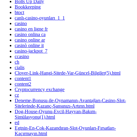
Bolts Up Daily
Bookkeeping
btoct
canlı-casino-oyunları_1_1
casino
casino en ligne fr
casino onlina ca
casino online ar
casinò online it
casino-jackpot_7
ccasino
ch
cialis
Clover-Link-Hangi-Sitede-Var-Güncel-Bilgiler(5).html
content1
content2
Cryptocurrency exchange
cz
Deneme-Bonusu-ile-Oynamanın-Avantajları-Casino-Slot-
Sitelerinde-Kazanç-Şansınızı-Artırın.html
Dog-House-Oyunu-Evcil-Hayvan-Bakım-
Simülasyonu(1).html
ed
Egtnin-En-Çok-Kazandıran-Slot-Oyunları-Fırsatları-
Kaçırmayın.html