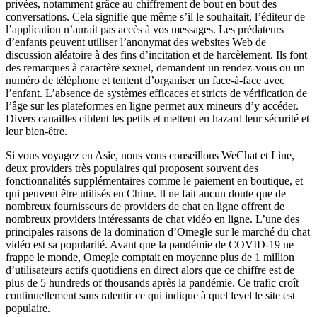
privées, notamment grâce au chiffrement de bout en bout des
conversations. Cela signifie que même s’il le souhaitait, l’éditeur de
l’application n’aurait pas accès à vos messages. Les prédateurs
d’enfants peuvent utiliser l’anonymat des websites Web de
discussion aléatoire à des fins d’incitation et de harcèlement. Ils font
des remarques à caractère sexuel, demandent un rendez-vous ou un
numéro de téléphone et tentent d’organiser un face-à-face avec
l’enfant. L’absence de systèmes efficaces et stricts de vérification de
l’âge sur les plateformes en ligne permet aux mineurs d’y accéder.
Divers canailles ciblent les petits et mettent en hazard leur sécurité et
leur bien-être.
Si vous voyagez en Asie, nous vous conseillons WeChat et Line,
deux providers très populaires qui proposent souvent des
fonctionnalités supplémentaires comme le paiement en boutique, et
qui peuvent être utilisés en Chine. Il ne fait aucun doute que de
nombreux fournisseurs de providers de chat en ligne offrent de
nombreux providers intéressants de chat vidéo en ligne. L’une des
principales raisons de la domination d’Omegle sur le marché du chat
vidéo est sa popularité. Avant que la pandémie de COVID-19 ne
frappe le monde, Omegle comptait en moyenne plus de 1 million
d’utilisateurs actifs quotidiens en direct alors que ce chiffre est de
plus de 5 hundreds of thousands après la pandémie. Ce trafic croît
continuellement sans ralentir ce qui indique à quel level le site est
populaire.