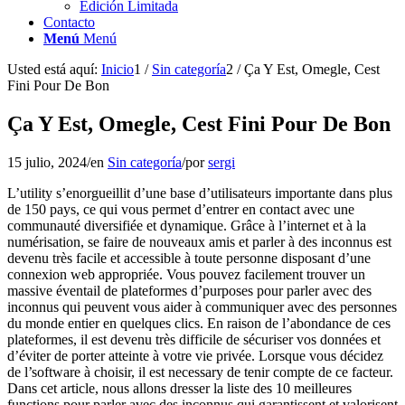
Edición Limitada
Contacto
Menú
Menú
Usted está aquí:
Inicio
1
/
Sin categoría
2
/
Ça Y Est, Omegle, Cest
Fini Pour De Bon
Ça Y Est, Omegle, Cest Fini Pour De Bon
15 julio, 2024
/
en
Sin categoría
/
por
sergi
L’utility s’enorgueillit d’une base d’utilisateurs importante dans plus
de 150 pays, ce qui vous permet d’entrer en contact avec une
communauté diversifiée et dynamique. Grâce à l’internet et à la
numérisation, se faire de nouveaux amis et parler à des inconnus est
devenu très facile et accessible à toute personne disposant d’une
connexion web appropriée. Vous pouvez facilement trouver un
massive éventail de plateformes d’purposes pour parler avec des
inconnus qui peuvent vous aider à communiquer avec des personnes
du monde entier en quelques clics. En raison de l’abondance de ces
plateformes, il est devenu très difficile de sécuriser vos données et
d’éviter de porter atteinte à votre vie privée. Lorsque vous décidez
de l’software à choisir, il est necessary de tenir compte de ce facteur.
Dans cet article, nous allons dresser la liste des 10 meilleures
functions pour parler avec des inconnus qui garantissent et valorisent