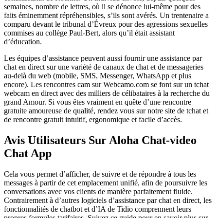
semaines, nombre de lettres, où il se dénonce lui-même pour des
faits éminemment répréhensibles, s’ils sont avérés. Un trentenaire a
comparu devant le tribunal d’Évreux pour des agressions sexuelles
commises au collège Paul-Bert, alors qu’il était assistant
d’éducation.
Les équipes d’assistance peuvent aussi fournir une assistance par
chat en direct sur une variété de canaux de chat et de messageries
au-delà du web (mobile, SMS, Messenger, WhatsApp et plus
encore). Les rencontres cam sur Webcamo.com se font sur un tchat
webcam en direct avec des milliers de célibataires à la recherche du
grand Amour. Si vous êtes vraiment en quête d’une rencontre
gratuite amoureuse de qualité, rendez vous sur notre site de tchat et
de rencontre gratuit intuitif, ergonomique et facile d’accès.
Avis Utilisateurs Sur Aloha Chat-video
Chat App
Cela vous permet d’afficher, de suivre et de répondre à tous les
messages à partir de cet emplacement unifié, afin de poursuivre les
conversations avec vos clients de manière parfaitement fluide.
Contrairement à d’autres logiciels d’assistance par chat en direct, les
fonctionnalités de chatbot et d’IA de Tidio comprennent leurs
propres formules tarifaires. Suivez ce guide pour en savoir plus sur