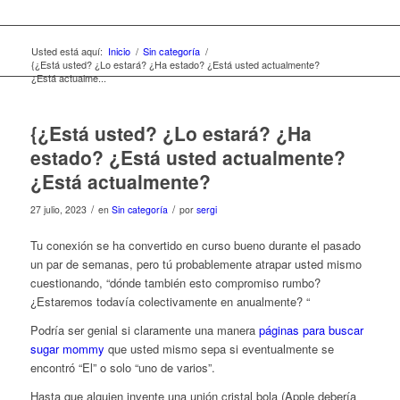
Usted está aquí:
Inicio
/
Sin categoría
/
{¿Está usted? ¿Lo estará? ¿Ha estado? ¿Está usted actualmente?
¿Está actualme...
{¿Está usted? ¿Lo estará? ¿Ha
estado? ¿Está usted actualmente?
¿Está actualmente?
/
/
27 julio, 2023
en
Sin categoría
por
sergi
Tu conexión se ha convertido en curso bueno durante el pasado
un par de semanas, pero tú probablemente atrapar usted mismo
cuestionando, “dónde también esto compromiso rumbo?
¿Estaremos todavía colectivamente en anualmente? “
Podría ser genial si claramente una manera
páginas para buscar
sugar mommy
que usted mismo sepa si eventualmente se
encontró “El” o solo “uno de varios”.
Hasta que alguien invente una unión cristal bola (Apple debería