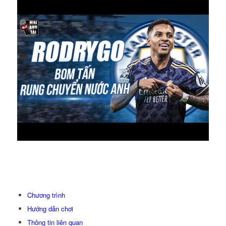
Chương trình
Hướng dẫn chơi
Thông tin liên quan