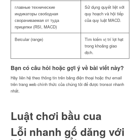
главные технические
Sử dụng quyết liệt với
индикаторы свободная
quy hoạch và hội tiếp
сворачиваемая от туда
của quy luật MACD.
прицепки (RSI, MACD)
Веicular (range)
Tìm kiếm vị trí lợi hạt
trong khoảng giao
dịch.
Bạn có câu hỏi hoặc gợi ý về bài viết này?
Hãy liên hệ theo thông tin trên bảng điện thoại hoặc thư email
trên trang web chính thức của chúng tôi để được tronsoi nhanh
nhất.
Luật chơi bầu cua
Lỗi nhanh gố dăng với