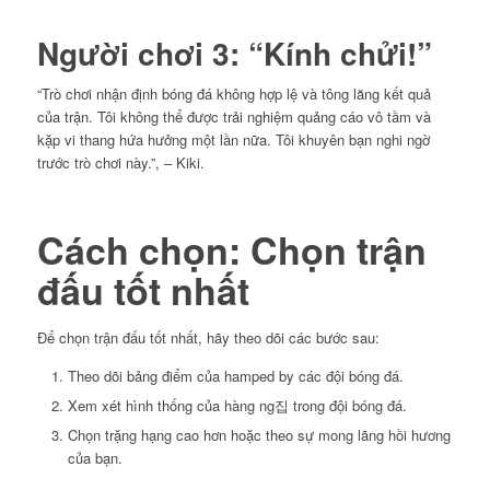
Người chơi 3: “Kính chửi!”
“Trò chơi nhận định bóng đá không hợp lệ và tông lăng kết quả
của trận. Tôi không thể được trải nghiệm quảng cáo vô tầm và
kặp vi thang hứa hưởng một lần nữa. Tôi khuyên bạn nghi ngờ
trước trò chơi này.”, – Kiki.
Cách chọn: Chọn trận
đấu tốt nhất
Để chọn trận đấu tốt nhất, hãy theo dõi các bước sau:
Theo dõi bảng điểm của hamped by các đội bóng đá.
Xem xét hình thống của hàng ng집 trong đội bóng đá.
Chọn trặng hạng cao hơn hoặc theo sự mong lãng hồi hương
của bạn.