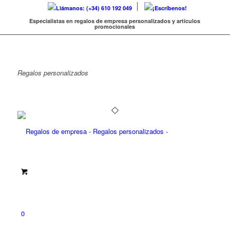
Llámanos: (+34) 610 192 049
¡Escríbenos!
Especialistas en regalos de empresa personalizados y artículos
promocionales
Regalos
personalizados
0