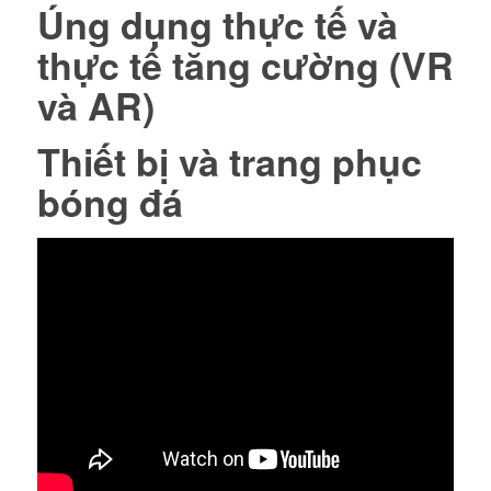
Úng dụng thực tế và
thực tế tăng cường (VR
và AR)
Thiết bị và trang phục
bóng đá