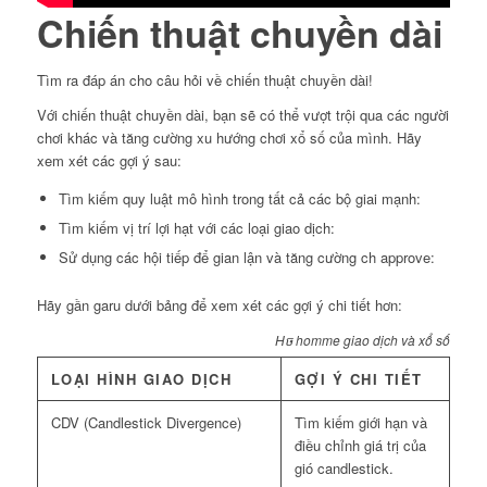
Chiến thuật chuyền dài
Tìm ra đáp án cho câu hỏi về chiến thuật chuyền dài!
Với chiến thuật chuyền dài, bạn sẽ có thể vượt trội qua các người
chơi khác và tăng cường xu hướng chơi xổ số của mình. Hãy
xem xét các gợi ý sau:
Tìm kiếm quy luật mô hình trong tất cả các bộ giai mạnh:
Tìm kiếm vị trí lợi hạt với các loại giao dịch:
Sử dụng các hội tiếp để gian lận và tăng cường ch approve:
Hãy gần garu dưới bảng để xem xét các gợi ý chi tiết hơn:
Hច homme giao dịch và xổ số
LOẠI HÌNH GIAO DỊCH
GỢI Ý CHI TIẾT
CDV (Candlestick Divergence)
Tìm kiếm giới hạn và
điều chỉnh giá trị của
gió candlestick.