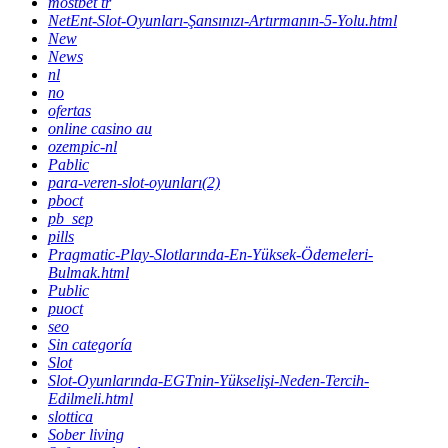
mostbet tr
NetEnt-Slot-Oyunları-Şansınızı-Artırmanın-5-Yolu.html
New
News
nl
no
ofertas
online casino au
ozempic-nl
Pablic
para-veren-slot-oyunları(2)
pboct
pb_sep
pills
Pragmatic-Play-Slotlarında-En-Yüksek-Ödemeleri-
Bulmak.html
Public
puoct
seo
Sin categoría
Slot
Slot-Oyunlarında-EGTnin-Yükselişi-Neden-Tercih-
Edilmeli.html
slottica
Sober living