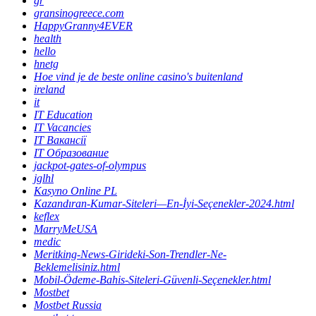
gr
gransinogreece.com
HappyGranny4EVER
health
hello
hnetg
Hoe vind je de beste online casino's buitenland
ireland
it
IT Education
IT Vacancies
IT Вакансії
IT Образование
jackpot-gates-of-olympus
jglhl
Kasyno Online PL
Kazandıran-Kumar-Siteleri—En-İyi-Seçenekler-2024.html
keflex
MarryMeUSA
medic
Meritking-News-Girideki-Son-Trendler-Ne-
Beklemelisiniz.html
Mobil-Ödeme-Bahis-Siteleri-Güvenli-Seçenekler.html
Mostbet
Mostbet Russia