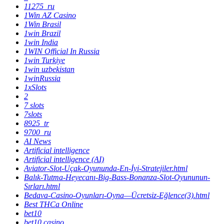
11275_ru
1Win AZ Casino
1Win Brasil
1win Brazil
1win India
1WIN Official In Russia
1win Turkiye
1win uzbekistan
1winRussia
1xSlots
2
7 slots
7slots
8925_tr
9700_ru
AI News
Artificial intelligence
Artificial intelligence (AI)
Aviator-Slot-Uçak-Oyununda-En-İyi-Stratejiler.html
Balık-Tutma-Heyecanı-Big-Bass-Bonanza-Slot-Oyununun-
Sırları.html
Bedava-Casino-Oyunları-Oyna—Ücretsiz-Eğlence(3).html
Best THCa Online
bet10
bet10 casino