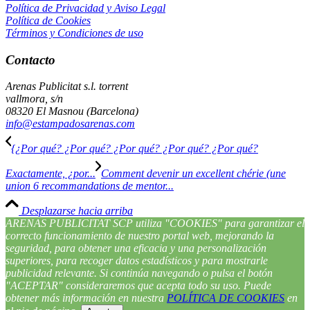
Política de Privacidad y Aviso Legal
Política de Cookies
Términos y Condiciones de uso
Contacto
Arenas Publicitat s.l. torrent
vallmora, s/n
08320 El Masnou (Barcelona)
info@estampadosarenas.com
{¿Por qué? ¿Por qué? ¿Por qué? ¿Por qué? ¿Por qué?
Exactamente, ¿por...
Comment devenir un excellent chérie (une
union 6 recommandations de mentor...
Desplazarse hacia arriba
ARENAS PUBLICITAT SCP utiliza "COOKIES" para garantizar el
correcto funcionamiento de nuestro portal web, mejorando la
seguridad, para obtener una eficacia y una personalización
superiores, para recoger datos estadísticos y para mostrarle
publicidad relevante. Si continúa navegando o pulsa el botón
"ACEPTAR" consideraremos que acepta todo su uso. Puede
obtener más información en nuestra
POLÍTICA DE COOKIES
en