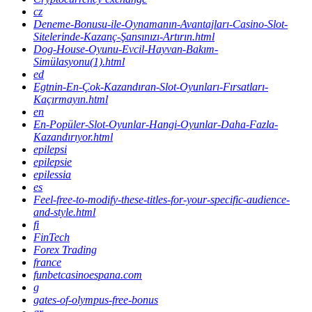
cz
Deneme-Bonusu-ile-Oynamanın-Avantajları-Casino-Slot-
Sitelerinde-Kazanç-Şansınızı-Artırın.html
Dog-House-Oyunu-Evcil-Hayvan-Bakım-
Simülasyonu(1).html
ed
Egtnin-En-Çok-Kazandıran-Slot-Oyunları-Fırsatları-
Kaçırmayın.html
en
En-Popüler-Slot-Oyunlar-Hangi-Oyunlar-Daha-Fazla-
Kazandırıyor.html
epilepsi
epilepsie
epilessia
es
Feel-free-to-modify-these-titles-for-your-specific-audience-
and-style.html
fi
FinTech
Forex Trading
france
funbetcasinoespana.com
g
gates-of-olympus-free-bonus