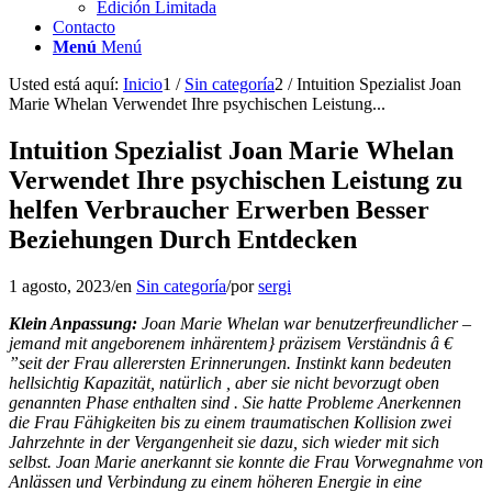
Edición Limitada
Contacto
Menú
Menú
Usted está aquí:
Inicio
1
/
Sin categoría
2
/
Intuition Spezialist Joan
Marie Whelan Verwendet Ihre psychischen Leistung...
Intuition Spezialist Joan Marie Whelan
Verwendet Ihre psychischen Leistung zu
helfen Verbraucher Erwerben Besser
Beziehungen Durch Entdecken
1 agosto, 2023
/
en
Sin categoría
/
por
sergi
Klein Anpassung:
Joan Marie Whelan war benutzerfreundlicher –
jemand mit angeborenem inhärentem} präzisem Verständnis â €
”seit der Frau allerersten Erinnerungen. Instinkt kann bedeuten
hellsichtig Kapazität, natürlich , aber sie nicht bevorzugt oben
genannten Phase enthalten sind . Sie hatte Probleme Anerkennen
die Frau Fähigkeiten bis zu einem traumatischen Kollision zwei
Jahrzehnte in der Vergangenheit sie dazu, sich wieder mit sich
selbst. Joan Marie anerkannt sie konnte die Frau Vorwegnahme von
Anlässen und Verbindung zu einem höheren Energie in eine