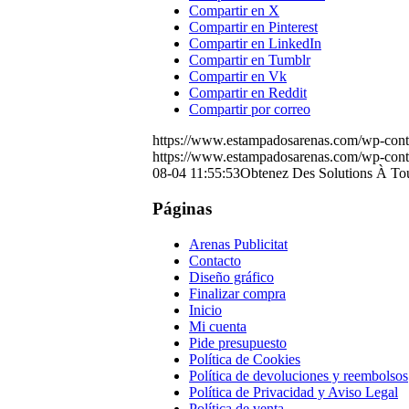
Compartir en X
Compartir en Pinterest
Compartir en LinkedIn
Compartir en Tumblr
Compartir en Vk
Compartir en Reddit
Compartir por correo
https://www.estampadosarenas.com/wp-conte
https://www.estampadosarenas.com/wp-conte
08-04 11:55:53
Obtenez Des Solutions À To
Páginas
Arenas Publicitat
Contacto
Diseño gráfico
Finalizar compra
Inicio
Mi cuenta
Pide presupuesto
Política de Cookies
Política de devoluciones y reembolsos
Política de Privacidad y Aviso Legal
Política de venta