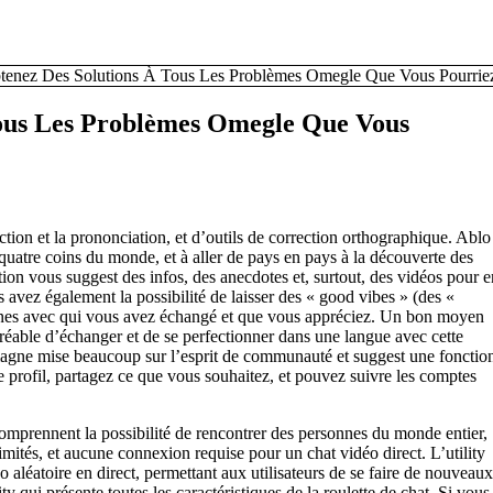
tenez Des Solutions À Tous Les Problèmes Omegle Que Vous Pourriez
Tous Les Problèmes Omegle Que Vous
tion et la prononciation, et d’outils de correction orthographique. Ablo
quatre coins du monde, et à aller de pays en pays à la découverte des
ation vous suggest des infos, des anecdotes et, surtout, des vidéos pour e
avez également la possibilité de laisser des « good vibes » (des «
onnes avec qui vous avez échangé et que vous appréciez. Un bon moyen
agréable d’échanger et de se perfectionner dans une langue avec cette
magne mise beaucoup sur l’esprit de communauté et suggest une fonctio
 profil, partagez ce que vous souhaitez, et pouvez suivre les comptes
omprennent la possibilité de rencontrer des personnes du monde entier,
limités, et aucune connexion requise pour un chat vidéo direct. L’utility
aléatoire en direct, permettant aux utilisateurs de se faire de nouveaux
 qui présente toutes les caractéristiques de la roulette de chat. Si vous