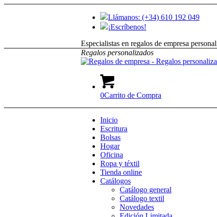
Llámanos: (+34) 610 192 049
¡Escríbenos!
Especialistas en regalos de empresa personal
Regalos
personalizados
0
Carrito de Compra
Inicio
Escritura
Bolsas
Hogar
Oficina
Ropa y téxtil
Tienda online
Catálogos
Catálogo general
Catálogo textil
Novedades
Edición Limitada