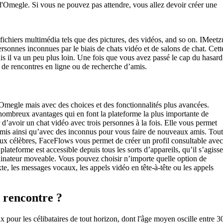
 d'Omegle. Si vous ne pouvez pas attendre, vous allez devoir créer une
s fichiers multimédia tels que des pictures, des vidéos, and so on. IMeetz
rsonnes inconnues par le biais de chats vidéo et de salons de chat. Cett
is il va un peu plus loin. Une fois que vous avez passé le cap du hasard
it de rencontres en ligne ou de recherche d’amis.
Omegle mais avec des choices et des fonctionnalités plus avancées.
e nombreux avantages qui en font la plateforme la plus importante de
ur d’avoir un chat vidéo avec trois personnes à la fois. Elle vous permet
mis ainsi qu’avec des inconnus pour vous faire de nouveaux amis. Tout
x célèbres, FaceFlows vous permet de créer un profil consultable avec
lateforme est accessible depuis tous les sorts d’appareils, qu’il s’agisse
dinateur moveable. Vous pouvez choisir n’importe quelle option de
e, les messages vocaux, les appels vidéo en tête-à-tête ou les appels
e rencontre ?
ux pour les célibataires de tout horizon, dont l'âge moyen oscille entre 3