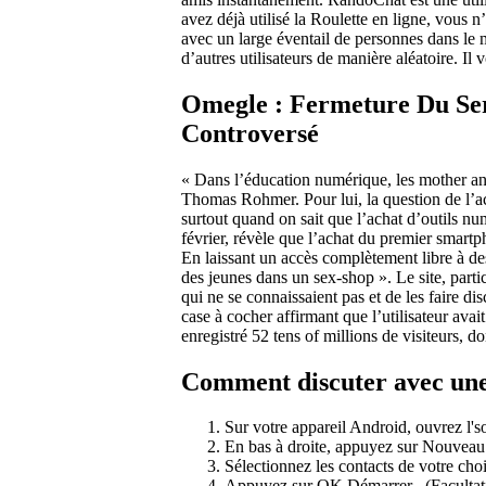
avez déjà utilisé la Roulette en ligne, vous n
avec un large éventail de personnes dans le mo
d’autres utilisateurs de manière aléatoire. I
Omegle : Fermeture Du Ser
Controversé
« Dans l’éducation numérique, les mother and 
Thomas Rohmer. Pour lui, la question de l’
surtout quand on sait que l’achat d’outils nu
février, révèle que l’achat du premier smartp
En laissant un accès complètement libre à 
des jeunes dans un sex-shop ». Le site, parti
qui ne se connaissaient pas et de les faire d
case à cocher affirmant que l’utilisateur avai
enregistré 52 tens of millions de visiteurs, d
Comment discuter avec une
Sur votre appareil Android, ouvrez l'
En bas à droite, appuyez sur Nouveau
Sélectionnez les contacts de votre cho
Appuyez sur OK Démarrer . (Facultatif)