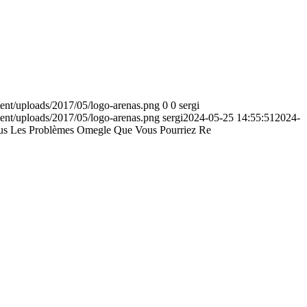
nt/uploads/2017/05/logo-arenas.png
0
0
sergi
nt/uploads/2017/05/logo-arenas.png
sergi
2024-05-25 14:55:51
2024-
us Les Problèmes Omegle Que Vous Pourriez Re