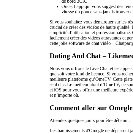
de bord 3CX.
Once, l’app qui vous suggest des renco
vitesse du pouce sans jamais trouver c
Si vous souhaitez vous démarquer sur les rés
crucial de créer des vidéos de haute qualité
simplicité d’utilisation et professionnalisme
facilement créer des vidéos attrayantes et pe
cette jolie software de chat vidéo – Chatparty
Dating And Chat – Likeme
Nous vous offrons le Live Chat et les appel
que soit votre kind de licence. Si vous rech
meilleure plateforme qu’OmeTV. Cette plate
seul clic. Le meilleur atout d’OmeTV, ce so
et iOS pour vous offrir une meilleure expér
et n’importe où.
Comment aller sur Omegle 
Attendez quelques jours pour être débanni.
Les bannissements d'Omegle ne dépassent jama