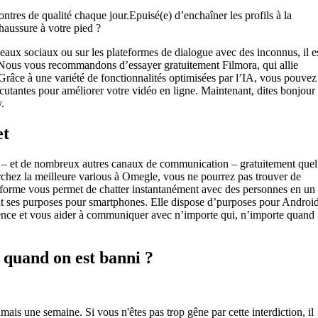
ntres de qualité chaque jour.Epuisé(e) d’enchaîner les profils à la
haussure à votre pied ?
eaux sociaux ou sur les plateformes de dialogue avec des inconnus, il e
. Nous vous recommandons d’essayer gratuitement Filmora, qui allie
. Grâce à une variété de fonctionnalités optimisées par l’IA, vous pouvez
rcutantes pour améliorer votre vidéo en ligne. Maintenant, dites bonjour
.
et
s – et de nombreux autres canaux de communication – gratuitement quel
erchez la meilleure various à Omegle, vous ne pourrez pas trouver de
forme vous permet de chatter instantanément avec des personnes en un
nt ses purposes pour smartphones. Elle dispose d’purposes pour Androi
ience et vous aider à communiquer avec n’importe qui, n’importe quand
quand on est banni ?
is une semaine. Si vous n'êtes pas trop gêne par cette interdiction, il