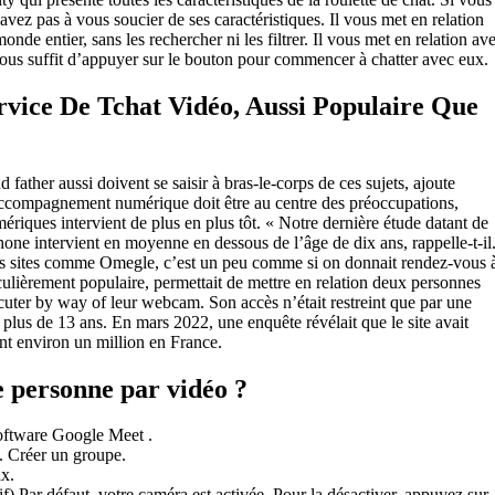
’avez pas à vous soucier de ses caractéristiques. Il vous met en relation
nde entier, sans les rechercher ni les filtrer. Il vous met en relation av
l vous suffit d’appuyer sur le bouton pour commencer à chatter avec eux.
vice De Tchat Vidéo, Aussi Populaire Que
father aussi doivent se saisir à bras-le-corps de ces sujets, ajoute
accompagnement numérique doit être au centre des préoccupations,
mériques intervient de plus en plus tôt. « Notre dernière étude datant de
hone intervient en moyenne en dessous de l’âge de dix ans, rappelle-t-il
des sites comme Omegle, c’est un peu comme si on donnait rendez-vous 
culièrement populaire, permettait de mettre en relation deux personnes
iscuter by way of leur webcam. Son accès n’était restreint que par une
t plus de 13 ans. En mars 2022, une enquête révélait que le site avait
ont environ un million en France.
 personne par vidéo ?
software Google Meet .
. Créer un groupe.
ix.
 Par défaut, votre caméra est activée. Pour la désactiver, appuyez sur