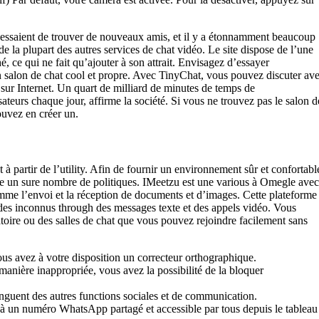
te essaient de trouver de nouveaux amis, et il y a étonnamment beaucoup
 de la plupart des autres services de chat vidéo. Le site dispose de l’une
hé, ce qui ne fait qu’ajouter à son attrait. Envisagez d’essayer
n salon de chat cool et propre. Avec TinyChat, vous pouvez discuter av
o sur Internet. Un quart de milliard de minutes de temps de
sateurs chaque jour, affirme la société. Si vous ne trouvez pas le salon d
uvez en créer un.
à partir de l’utility. Afin de fournir un environnement sûr et confortabl
ace un sure nombre de politiques. IMeetzu est une various à Omegle avec
mme l’envoi et la réception de documents et d’images. Cette plateforme
des inconnus through des messages texte et des appels vidéo. Vous
toire ou des salles de chat que vous pouvez rejoindre facilement sans
us avez à votre disposition un correcteur orthographique.
anière inappropriée, vous avez la possibilité de la bloquer
tinguent des autres functions sociales et de communication.
e à un numéro WhatsApp partagé et accessible par tous depuis le tableau