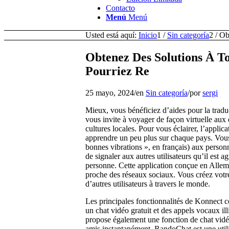
Contacto
Menú
Menú
Usted está aquí:
Inicio
1
/
Sin categoría
2
/
Ob
Obtenez Des Solutions À 
Pourriez Re
25 mayo, 2024
/
en
Sin categoría
/
por
sergi
Mieux, vous bénéficiez d’aides pour la traduc
vous invite à voyager de façon virtuelle aux 
cultures locales. Pour vous éclairer, l’applic
apprendre un peu plus sur chaque pays. Vous 
bonnes vibrations », en français) aux pers
de signaler aux autres utilisateurs qu’il est 
personne. Cette application conçue en Alle
proche des réseaux sociaux. Vous créez votre
d’autres utilisateurs à travers le monde.
Les principales fonctionnalités de Konnect c
un chat vidéo gratuit et des appels vocaux il
propose également une fonction de chat vidéo 
amis instantanément. RandoChat est une utility