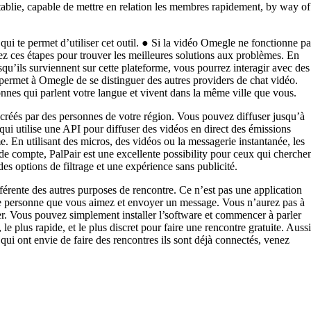
établie, capable de mettre en relation les membres rapidement, by way of
ui te permet d’utiliser cet outil. ● Si la vidéo Omegle ne fonctionne pa
vez ces étapes pour trouver les meilleures solutions aux problèmes. En
u’ils surviennent sur cette plateforme, vous pourrez interagir avec des
 permet à Omegle de se distinguer des autres providers de chat vidéo.
onnes qui parlent votre langue et vivent dans la même ville que vous.
s créés par des personnes de votre région. Vous pouvez diffuser jusqu’à
i utilise une API pour diffuser des vidéos en direct des émissions
e. En utilisant des micros, des vidéos ou la messagerie instantanée, les
e compte, PalPair est une excellente possibility pour ceux qui cherche
es options de filtrage et une expérience sans publicité.
ifférente des autres purposes de rencontre. Ce n’est pas une application
ne personne que vous aimez et envoyer un message. Vous n’aurez pas à
ler. Vous pouvez simplement installer l’software et commencer à parler
, le plus rapide, et le plus discret pour faire une rencontre gratuite. Aussi
 qui ont envie de faire des rencontres ils sont déjà connectés, venez