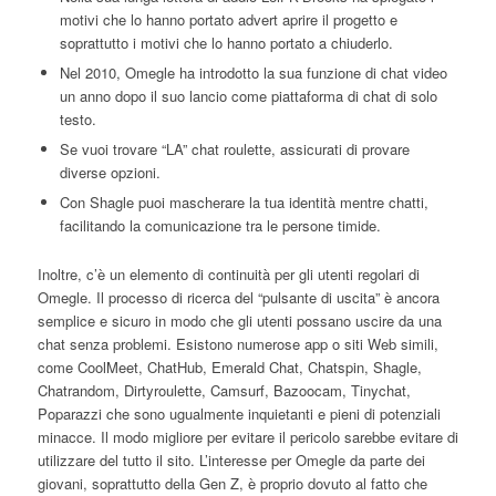
motivi che lo hanno portato advert aprire il progetto e
soprattutto i motivi che lo hanno portato a chiuderlo.
Nel 2010, Omegle ha introdotto la sua funzione di chat video
un anno dopo il suo lancio come piattaforma di chat di solo
testo.
Se vuoi trovare “LA” chat roulette, assicurati di provare
diverse opzioni.
Con Shagle puoi mascherare la tua identità mentre chatti,
facilitando la comunicazione tra le persone timide.
Inoltre, c’è un elemento di continuità per gli utenti regolari di
Omegle. Il processo di ricerca del “pulsante di uscita” è ancora
semplice e sicuro in modo che gli utenti possano uscire da una
chat senza problemi. Esistono numerose app o siti Web simili,
come CoolMeet, ChatHub, Emerald Chat, Chatspin, Shagle,
Chatrandom, Dirtyroulette, Camsurf, Bazoocam, Tinychat,
Poparazzi che sono ugualmente inquietanti e pieni di potenziali
minacce. Il modo migliore per evitare il pericolo sarebbe evitare di
utilizzare del tutto il sito. L’interesse per Omegle da parte dei
giovani, soprattutto della Gen Z, è proprio dovuto al fatto che