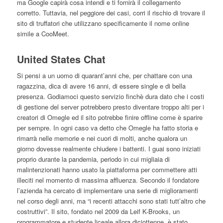
ma Google capirà cosa intendi e ti fornirà il collegamento
corretto. Tuttavia, nel peggiore dei casi, corri il rischio di trovare il
sito di truffatori che utilizzano specificamente il nome online
simile a CooMeet.
United States Chat
Si pensi a un uomo di quarant’anni che, per chattare con una
ragazzina, dica di avere 16 anni, di essere single e di bella
presenza. Godiamoci questo servizio finchè dura dato che i costi
di gestione del server potrebbero presto diventare troppo alti per i
creatori di Omegle ed il sito potrebbe finire offline come è sparire
per sempre. In ogni caso va detto che Omegle ha fatto storia e
rimarrà nelle memorie e nei cuori di molti, anche qualora un
giorno dovesse realmente chiudere i battenti. I guai sono iniziati
proprio durante la pandemia, periodo in cui migliaia di
malintenzionati hanno usato la piattaforma per commettere atti
illeciti nel momento di massima affluenza. Secondo il fondatore
l’azienda ha cercato di implementare una serie di miglioramenti
nel corso degli anni, ma “i recenti attacchi sono stati tutt’altro che
costruttivi”. Il sito, fondato nel 2009 da Leif K-Brooks, un
programmatore e studente liceale allora diciottenne, è stato