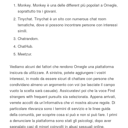
Monkey. Monkey è una delle different più popolari a Omegle,
soprattutto tra i giovani.
Tinychat. Tinychat è un sito con numerous chat room
tematiche, dove si possono incontrare persone con interessi
simili.
Chatrandom.
ChatHub.
Meetzur.
Vediamo alcuni dei fattori che rendono Omegle una piattaforma
insicura da utilizzare. A sinistra, potete aggiungere i vostri
interessi, in modo da essere sicuri di chattare con persone che
condividano almeno un argomento con voi (se lasciate il campo
vuoto la scelta sarà casuale). Assicuratevi poi che la voce Find
strangers with frequent pursuits sia selezionata. Appena arrivati,
verrete accolti da un’informativa che vi mostra alcune regole. Di
particolare rilevanza sono i termini di servizio e le linee guida
della comunità, per scoprire cosa si può e non si può fare. I primi
a denunciare la piattaforma sono stati gli psicologi, dopo aver
segnalato casi di minori coinvolti in abusi sessuali online.