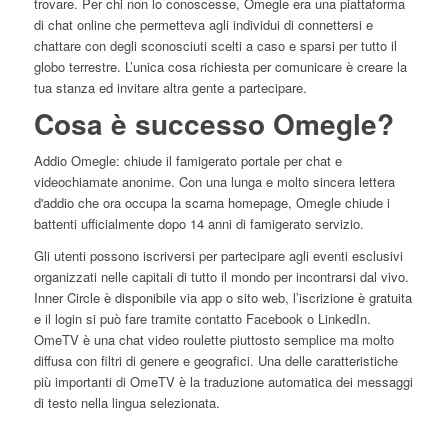
trovare. Per chi non lo conoscesse, Omegle era una piattaforma
di chat online che permetteva agli individui di connettersi e
chattare con degli sconosciuti scelti a caso e sparsi per tutto il
globo terrestre. L’unica cosa richiesta per comunicare è creare la
tua stanza ed invitare altra gente a partecipare.
Cosa è successo Omegle?
Addio Omegle: chiude il famigerato portale per chat e
videochiamate anonime. Con una lunga e molto sincera lettera
d'addio che ora occupa la scarna homepage, Omegle chiude i
battenti ufficialmente dopo 14 anni di famigerato servizio.
Gli utenti possono iscriversi per partecipare agli eventi esclusivi
organizzati nelle capitali di tutto il mondo per incontrarsi dal vivo.
Inner Circle è disponibile via app o sito web, l’iscrizione è gratuita
e il login si può fare tramite contatto Facebook o LinkedIn.
OmeTV è una chat video roulette piuttosto semplice ma molto
diffusa con filtri di genere e geografici. Una delle caratteristiche
più importanti di OmeTV è la traduzione automatica dei messaggi
di testo nella lingua selezionata.