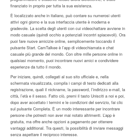
finanziato in proprio per tutta la sua esistenza.
È localizzato anche in italiano, può contare su numerosi utenti
attivi ogni giorno e la sua interfaccia utente è moderna e
gradevole. La scelta degli utenti con cui videochattare avviene in
modo casuale (quindi occhio a potenziali incontri spiacevoli). Ora
puoi fare nuove amicizie online, semplicemente toccando il
pulsante Start. CamTalkee è l’app di videochiamata e chat
casuale più grande del mondo. Con oltre mille persone online in
qualsiasi momento, puoi incontrare nuovi amici e condividere
esperienze da tutto il mondo.
Per iniziare, quindi, collegati al suo sito ufficiale e, nella
schermata visualizzata, compila i campi di testo dedicati alla
registrazione, quali il nickname, la password, l’indirizzo e-mail, la
città, l’età e il sesso. Fatto ciò, premi il tasto Unisciti a noi e poi,
dopo aver accettato i termini e le condizioni del servizio, fai clic
sul pulsante Completa. È un modo interessante per incontrare
persone che potresti non aver mai notato altrimenti. L’app è
gratuita, ma offre anche opzioni a pagamento per ottenere
vantaggi additional. Tra questi, la possibilità di inviare messaggi
senza aspettare il reciproco interesse.