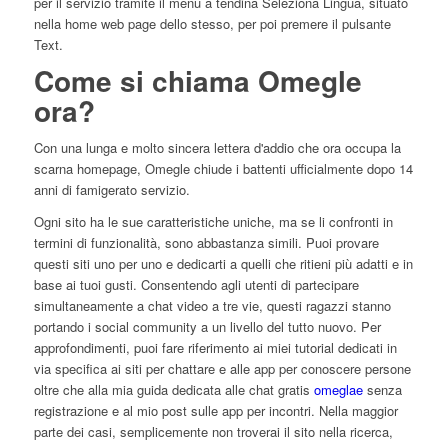
per il servizio tramite il menu a tendina Seleziona Lingua, situato
nella home web page dello stesso, per poi premere il pulsante
Text.
Come si chiama Omegle
ora?
Con una lunga e molto sincera lettera d'addio che ora occupa la
scarna homepage, Omegle chiude i battenti ufficialmente dopo 14
anni di famigerato servizio.
Ogni sito ha le sue caratteristiche uniche, ma se li confronti in
termini di funzionalità, sono abbastanza simili. Puoi provare
questi siti uno per uno e dedicarti a quelli che ritieni più adatti e in
base ai tuoi gusti. Consentendo agli utenti di partecipare
simultaneamente a chat video a tre vie, questi ragazzi stanno
portando i social community a un livello del tutto nuovo. Per
approfondimenti, puoi fare riferimento ai miei tutorial dedicati in
via specifica ai siti per chattare e alle app per conoscere persone
oltre che alla mia guida dedicata alle chat gratis
omeglae
senza
registrazione e al mio post sulle app per incontri. Nella maggior
parte dei casi, semplicemente non troverai il sito nella ricerca,