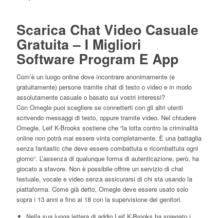
Scarica Chat Video Casuale
Gratuita – I Migliori
Software Program E App
Com’è un luogo online dove incontrare anonimamente (e
gratuitamente) persone tramite chat di testo o video e in modo
assolutamente casuale o basato sui vostri interessi?
Con Omegle puoi scegliere se connetterti con gli altri utenti
scrivendo messaggi di testo, oppure tramite video. Nel chiudere
Omegle, Leif K-Brooks sostiene che “la lotta contro la criminalità
online non potrà mai essere vinta completamente. È una battaglia
senza fantastic che deve essere combattuta e ricombattuta ogni
giorno“. L’assenza di qualunque forma di autenticazione, però, ha
giocato a sfavore. Non è possibile offrire un servizio di chat
testuale, vocale e video senza assicurarsi di chi sta usando la
piattaforma. Come già detto, Omegle deve essere usato solo
sopra i 13 anni e fino ai 18 con la supervisione dei genitori.
Nella sua lunga lettera di addio Leif K-Brooks ha spiegato i