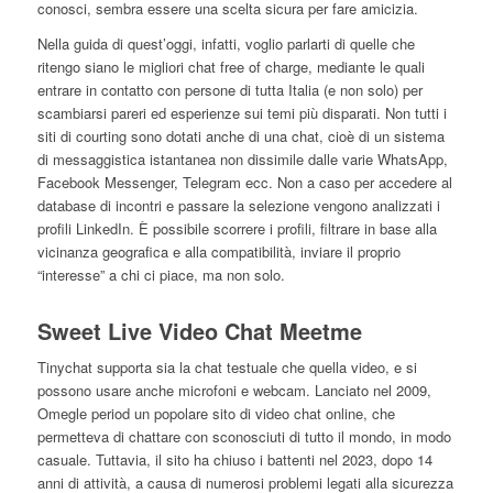
conosci, sembra essere una scelta sicura per fare amicizia.
Nella guida di quest’oggi, infatti, voglio parlarti di quelle che
ritengo siano le migliori chat free of charge, mediante le quali
entrare in contatto con persone di tutta Italia (e non solo) per
scambiarsi pareri ed esperienze sui temi più disparati. Non tutti i
siti di courting sono dotati anche di una chat, cioè di un sistema
di messaggistica istantanea non dissimile dalle varie WhatsApp,
Facebook Messenger, Telegram ecc. Non a caso per accedere al
database di incontri e passare la selezione vengono analizzati i
profili LinkedIn. È possibile scorrere i profili, filtrare in base alla
vicinanza geografica e alla compatibilità, inviare il proprio
“interesse” a chi ci piace, ma non solo.
Sweet Live Video Chat Meetme
Tinychat supporta sia la chat testuale che quella video, e si
possono usare anche microfoni e webcam. Lanciato nel 2009,
Omegle period un popolare sito di video chat online, che
permetteva di chattare con sconosciuti di tutto il mondo, in modo
casuale. Tuttavia, il sito ha chiuso i battenti nel 2023, dopo 14
anni di attività, a causa di numerosi problemi legati alla sicurezza