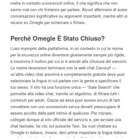
mette in contatto sconosciuti online, il che significa che non
sanno mai con chi finiranno per parlare. Alcuni affermano di avere
conversazioni significative su argomenti importanti, mentre altri si
recano su Omegle per scherzare o flirtare.
Perché Omegle È Stato Chiuso?
L’uso improprio della piattaforma, in un contesto in cui le norme
per la sicurezza online diventano giustamente sempre più rigide,
è insomma il motivo per cui si è arrivati alla chiusura del servizio.
Le nostre recensioni terminano con la web chat Camsurf —
un’altra video chat anonima e completamente gratuita dove puoi
selezionare la lingua in cui parlare con la gente e specificare il
tuo sesso. Il sito ha una funzione unica — “Safe Search” che
permette alla video chat, tramite un algoritmo, di filtrare tutti i
contenuti per adulti. Grazie ad essa puoi essere sicuro di farti
connettere con uno sconosciuto senza doverti preoccupare di
essere accolto dalle parti intime di qualcuno. Per iniziare,
collegati dunque al sito ufficiale del servizio e, per avviare una
chat testuale, fai clic sul pulsante Text. Se vuoi chattare su
Omegle in italiano, invece, devi prima impostare la lingua italiana