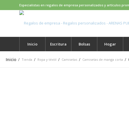
Especialistas en regalos de empresa personalizados y artículos pro
Inicio
Escritura
Bolsas
Hogar
Inicio
/
/
/
/
/
Tienda
Ropa y téxtil
Camisetas
Camisetas de manga corta