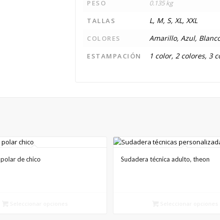
PESO
0.135 kg
L, M, S, XL, XXL
TALLAS
Amarillo, Azul, Blanc
COLORES
1 color, 2 colores, 3 
ESTAMPACIÓN
polar de chico
Sudadera técnica adulto, theon
Seleccionar opciones
Seleccionar opciones