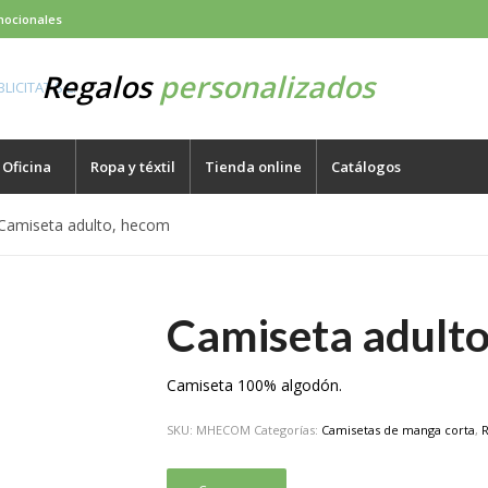
mocionales
Regalos
personalizados
Oficina
Ropa y téxtil
Tienda online
Catálogos
Camiseta adulto, hecom
Camiseta adult
Camiseta 100% algodón.
SKU:
MHECOM
Categorías:
Camisetas de manga corta
,
R