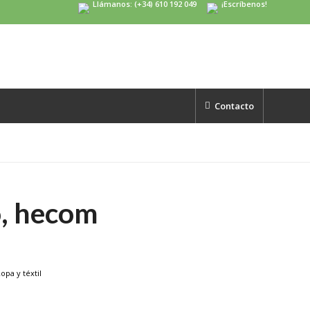
Llámanos: (+34) 610 192 049
¡Escríbenos!
Contacto
o, hecom
opa y téxtil