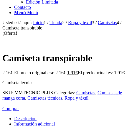
Edición Limitada
Contacto
Menú
Menú
Usted está aquí:
Inicio
1
/
Tienda
2
/
Ropa y téxtil
3
/
Camisetas
4
/
Camiseta transpirable
¡Oferta!
Camiseta transpirable
2.16
€
El precio original era: 2.16€.
1.91
€
El precio actual es: 1.91€.
Camiseta técnica.
SKU:
MMTECNIC PLUS
Categorías:
Camisetas
,
Camisetas de
manga corta
,
Camisetas técnicas
,
Ropa y téxtil
Comprar
Descripción
Información adicional