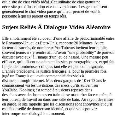
est le site de chat vidéo idéal. Cet utilitaire de chat gratuit ne
nécessite pas d’inscription et est ouvert à tous. Les gens utilisent
généralement le chat vidéo parce qu’il leur permet de voir la
personne à qui ils parlent en temps réel.
Sujets Reliés À Dialogue Vidéo Aléatoire
Elle a notamment été au coeur d’une affaire de pédocriminalité entre
le Royaume-Uni et les Etats-Unis, rapporte 20 Minutes. Autre
facteur de succès, de nombreux YouTubeurs invitent leur public,
souvent jeune, à s’y rendre afin d’avoir “une probability” de pouvoir
discuter avec eux, à l’image d’un jeu de hasard. Une mesure peu
efficace, qu’utilisent notamment les sites pornographiques, et qui fait
l’objet de nombreuses critiques tant elle est peu contraignante.
L’année précédente, la justice française, a, pour la première fois,
jugé un Français qui avait commandité des viols à
distance, through Internet. Mes deux garçons de 10 et 13 ans le
connaissaient via les invitations des mecs qu’ils suivent sur
YouTube. Koolmag est tombé à plusieurs reprises dans
des chats avec des hommes en train de se masturber face caméra, à
leur bureau de travail ou dans une salle de bain. Au rayon des mises
en garde, le site rappelle que les discussions sont anonymes et qu’il
est déconseillé de donner son identité, et que vous pouvez
interrompre une dialog à tout moment.