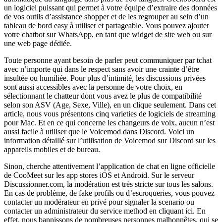
un logiciel puissant qui permet à votre équipe d’extraire des données
de vos outils d’assistance shopper et de les regrouper au sein d’un
tableau de bord easy à utiliser et partageable. Vous pouvez ajouter
votre chatbot sur WhatsApp, en tant que widget de site web ou sur
une web page dédiée.
Toute personne ayant besoin de parler peut communiquer par tchat
avec n’importe qui dans le respect sans avoir une crainte d’être
insultée ou humiliée. Pour plus d’intimité, les discussions privées
sont aussi accessibles avec la personne de votre choix, en
sélectionnant le chatteur dont vous avez le plus de compatibilité
selon son ASV (Age, Sexe, Ville), en un clique seulement. Dans cet
article, nous vous présentons cinq varieties de logiciels de streaming
pour Mac. Et en ce qui concerne les changeurs de voix, aucun n’est
aussi facile à utiliser que le Voicemod dans Discord. Voici un
information détaillé sur l’utilisation de Voicemod sur Discord sur les
appareils mobiles et de bureau.
Sinon, cherche attentivement l’application de chat en ligne officielle
de CooMeet sur les app stores iOS et Android. Sur le serveur
Discussionner.com, la modération est très stricte sur tous les salons.
En cas de problème, de fake profils ou d’escroqueries, vous pouvez
contacter un modérateur en privé pour signaler la scenario ou
contacter un administrateur du service method en cliquant ici. En
effet, nous bannissons de nombreuses personnes malhonnêtes, qui se