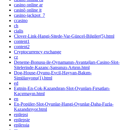
casino online ar
casinò online it
casino-jackpot_7
ccasino
ch
cialis
Clover-Link-Hangi-Sitede-Var-Güncel-Bilgiler(5).html
content1
content2
Cryptocurrency exchange
cz
Deneme-Bonusu-ile-Oynamanın-Avantajları-Casino-Slot-
Sitelerinde-Kazanç-Şansınızı-Artırın.html
Dog-House-Oyunu-Evcil-Hayvan-Bakım-
Simülasyonu(1).html
ed
Egtnin-En-Çok-Kazandıran-Slot-Oyunları-Fırsatları-
Kaçırmayın.html
en
En-Popüler-Slot-Oyunlar-Hangi-Oyunlar-Daha-Fazla-
Kazandırıyor.html
epilepsi
epilepsie
epilessia