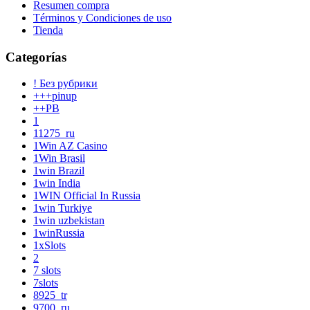
Resumen compra
Términos y Condiciones de uso
Tienda
Categorías
! Без рубрики
+++pinup
++PB
1
11275_ru
1Win AZ Casino
1Win Brasil
1win Brazil
1win India
1WIN Official In Russia
1win Turkiye
1win uzbekistan
1winRussia
1xSlots
2
7 slots
7slots
8925_tr
9700_ru