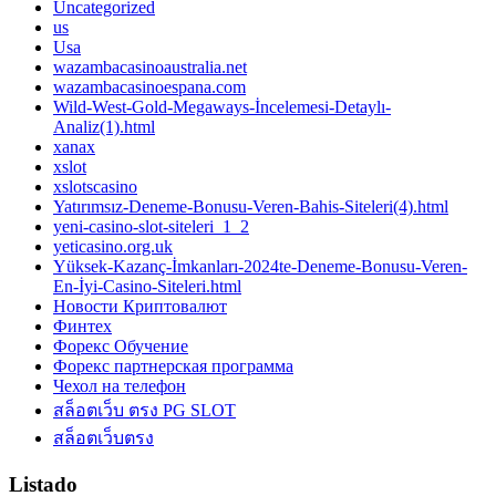
Uncategorized
us
Usa
wazambacasinoaustralia.net
wazambacasinoespana.com
Wild-West-Gold-Megaways-İncelemesi-Detaylı-
Analiz(1).html
xanax
xslot
xslotscasino
Yatırımsız-Deneme-Bonusu-Veren-Bahis-Siteleri(4).html
yeni-casino-slot-siteleri_1_2
yeticasino.org.uk
Yüksek-Kazanç-İmkanları-2024te-Deneme-Bonusu-Veren-
En-İyi-Casino-Siteleri.html
Новости Криптовалют
Финтех
Форекс Обучение
Форекс партнерская программа
Чехол на телефон
สล็อตเว็บ ตรง PG SLOT
สล็อตเว็บตรง
Listado