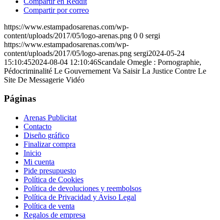
Compartir en Reddit
Compartir por correo
https://www.estampadosarenas.com/wp-
content/uploads/2017/05/logo-arenas.png
0
0
sergi
https://www.estampadosarenas.com/wp-
content/uploads/2017/05/logo-arenas.png
sergi
2024-05-24
15:10:45
2024-08-04 12:10:46
Scandale Omegle : Pornographie,
Pédocriminalité Le Gouvernement Va Saisir La Justice Contre Le
Site De Messagerie Vidéo
Páginas
Arenas Publicitat
Contacto
Diseño gráfico
Finalizar compra
Inicio
Mi cuenta
Pide presupuesto
Política de Cookies
Política de devoluciones y reembolsos
Política de Privacidad y Aviso Legal
Política de venta
Regalos de empresa