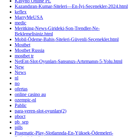
Kasyno Online PL
Kazandıran-Kumar-Siteleri—En-İyi-Seçenekler-2024.html
keflex
MarryMeUSA
medic
Meritking-News-Girideki-Son-Trendler-Ne-
Beklemelisiniz.html
Mobil-Ödeme-Bahis-Siteleri-Güvenli-Seçenekler.html
Mostbet
Mostbet Russia
mostbet tr
NetEnt-Slot-Oyunları-Şansınızı-Artırmanın-5-Yolu.html
New
News
nl
no
ofertas
online casino au
ozempic-nl
Pablic
para-veren-slot-oyunları(2)
pboct
pb_sep
pills
Pragmatic-Play-Slotlarında-En-Yüksek-Ödemeleri-