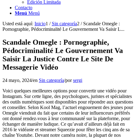
Edición Limitada
Contacto
Menú
Menú
Usted está aquí:
Inicio
1
/
Sin categoría
2
/
Scandale Omegle :
Pornographie, Pédocriminalité Le Gouvernement Va Saisir L...
Scandale Omegle : Pornographie,
Pédocriminalité Le Gouvernement Va
Saisir La Justice Contre Le Site De
Messagerie Vidéo
24 mayo, 2024
/
en
Sin categoría
/
por
sergi
Voici quelques meilleures options pour convertir une vidéo pour
Instagram. Sur cette ligne, des psychologues, juristes et spécialistes
des outils numériques sont disponibles pour répondre aux questions
et conseiller. Selon Kool Mag, l’actuel engouement des jeunes pour
Omegle viendrait du fait que certains de leur influenceurs préférés
ont donné rendez-vous à leur communauté sur la plateforme, pour
échanger de manière ludique. Ce qu’avait d’ailleurs déjà fait en
2016 le vidéaste et streamer Squeezie pour fêter les cinq ans de sa
chaîne Youtube. Devant notre caméra noire, la plupart de nos