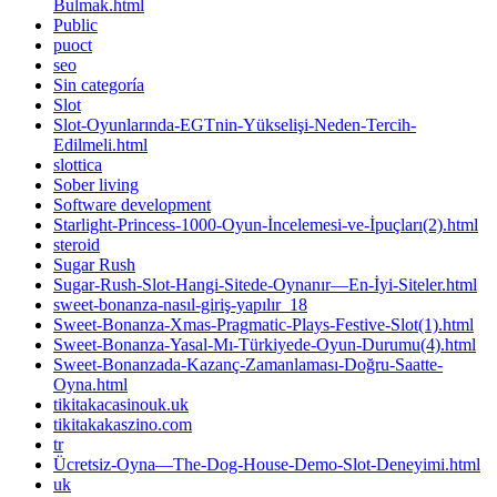
Bulmak.html
Public
puoct
seo
Sin categoría
Slot
Slot-Oyunlarında-EGTnin-Yükselişi-Neden-Tercih-
Edilmeli.html
slottica
Sober living
Software development
Starlight-Princess-1000-Oyun-İncelemesi-ve-İpuçları(2).html
steroid
Sugar Rush
Sugar-Rush-Slot-Hangi-Sitede-Oynanır—En-İyi-Siteler.html
sweet-bonanza-nasıl-giriş-yapılır_18
Sweet-Bonanza-Xmas-Pragmatic-Plays-Festive-Slot(1).html
Sweet-Bonanza-Yasal-Mı-Türkiyede-Oyun-Durumu(4).html
Sweet-Bonanzada-Kazanç-Zamanlaması-Doğru-Saatte-
Oyna.html
tikitakacasinouk.uk
tikitakakaszino.com
tr
Ücretsiz-Oyna—The-Dog-House-Demo-Slot-Deneyimi.html
uk