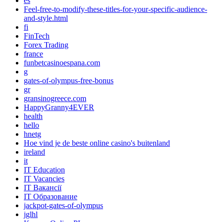
es
Feel-free-to-modify-these-titles-for-your-specific-audience-
and-style.html
fi
FinTech
Forex Trading
france
funbetcasinoespana.com
g
gates-of-olympus-free-bonus
gr
gransinogreece.com
HappyGranny4EVER
health
hello
hnetg
Hoe vind je de beste online casino's buitenland
ireland
it
IT Education
IT Vacancies
IT Вакансії
IT Образование
jackpot-gates-of-olympus
jglhl