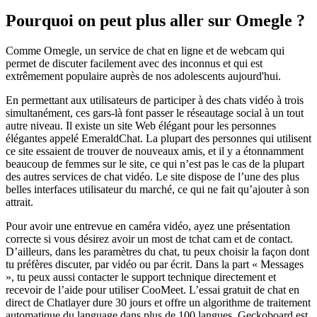
Pourquoi on peut plus aller sur Omegle ?
Comme Omegle, un service de chat en ligne et de webcam qui
permet de discuter facilement avec des inconnus et qui est
extrêmement populaire auprès de nos adolescents aujourd'hui.
En permettant aux utilisateurs de participer à des chats vidéo à trois
simultanément, ces gars-là font passer le réseautage social à un tout
autre niveau. Il existe un site Web élégant pour les personnes
élégantes appelé EmeraldChat. La plupart des personnes qui utilisent
ce site essaient de trouver de nouveaux amis, et il y a étonnamment
beaucoup de femmes sur le site, ce qui n’est pas le cas de la plupart
des autres services de chat vidéo. Le site dispose de l’une des plus
belles interfaces utilisateur du marché, ce qui ne fait qu’ajouter à son
attrait.
Pour avoir une entrevue en caméra vidéo, ayez une présentation
correcte si vous désirez avoir un most de tchat cam et de contact.
D’ailleurs, dans les paramètres du chat, tu peux choisir la façon dont
tu préfères discuter, par vidéo ou par écrit. Dans la part « Messages
», tu peux aussi contacter le support technique directement et
recevoir de l’aide pour utiliser CooMeet. L’essai gratuit de chat en
direct de Chatlayer dure 30 jours et offre un algorithme de traitement
automatique du language dans plus de 100 langues. Geckoboard est