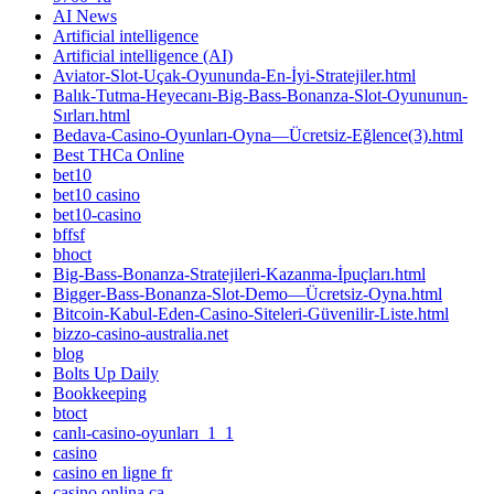
AI News
Artificial intelligence
Artificial intelligence (AI)
Aviator-Slot-Uçak-Oyununda-En-İyi-Stratejiler.html
Balık-Tutma-Heyecanı-Big-Bass-Bonanza-Slot-Oyununun-
Sırları.html
Bedava-Casino-Oyunları-Oyna—Ücretsiz-Eğlence(3).html
Best THCa Online
bet10
bet10 casino
bet10-casino
bffsf
bhoct
Big-Bass-Bonanza-Stratejileri-Kazanma-İpuçları.html
Bigger-Bass-Bonanza-Slot-Demo—Ücretsiz-Oyna.html
Bitcoin-Kabul-Eden-Casino-Siteleri-Güvenilir-Liste.html
bizzo-casino-australia.net
blog
Bolts Up Daily
Bookkeeping
btoct
canlı-casino-oyunları_1_1
casino
casino en ligne fr
casino onlina ca