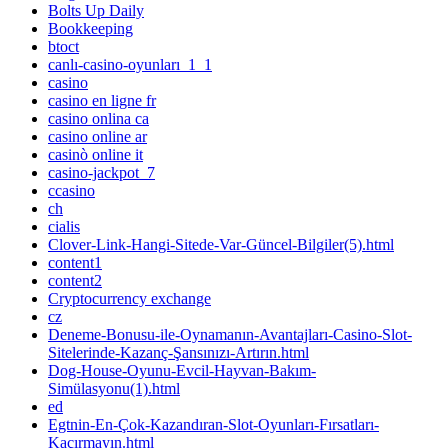
Bolts Up Daily
Bookkeeping
btoct
canlı-casino-oyunları_1_1
casino
casino en ligne fr
casino onlina ca
casino online ar
casinò online it
casino-jackpot_7
ccasino
ch
cialis
Clover-Link-Hangi-Sitede-Var-Güncel-Bilgiler(5).html
content1
content2
Cryptocurrency exchange
cz
Deneme-Bonusu-ile-Oynamanın-Avantajları-Casino-Slot-
Sitelerinde-Kazanç-Şansınızı-Artırın.html
Dog-House-Oyunu-Evcil-Hayvan-Bakım-
Simülasyonu(1).html
ed
Egtnin-En-Çok-Kazandıran-Slot-Oyunları-Fırsatları-
Kaçırmayın.html