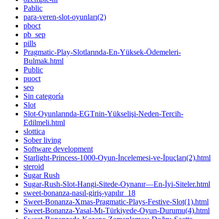
Pablic
para-veren-slot-oyunları(2)
pboct
pb_sep
pills
Pragmatic-Play-Slotlarında-En-Yüksek-Ödemeleri-
Bulmak.html
Public
puoct
seo
Sin categoría
Slot
Slot-Oyunlarında-EGTnin-Yükselişi-Neden-Tercih-
Edilmeli.html
slottica
Sober living
Software development
Starlight-Princess-1000-Oyun-İncelemesi-ve-İpuçları(2).html
steroid
Sugar Rush
Sugar-Rush-Slot-Hangi-Sitede-Oynanır—En-İyi-Siteler.html
sweet-bonanza-nasıl-giriş-yapılır_18
Sweet-Bonanza-Xmas-Pragmatic-Plays-Festive-Slot(1).html
Sweet-Bonanza-Yasal-Mı-Türkiyede-Oyun-Durumu(4).html