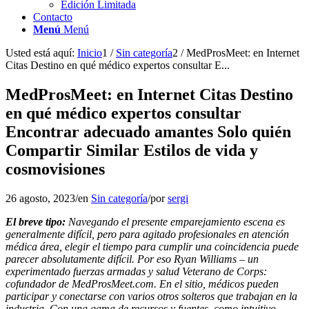
Edición Limitada
Contacto
Menú
Menú
Usted está aquí:
Inicio
1
/
Sin categoría
2
/
MedProsMeet: en Internet
Citas Destino en qué médico expertos consultar E...
MedProsMeet: en Internet Citas Destino
en qué médico expertos consultar
Encontrar adecuado amantes Solo quién
Compartir Similar Estilos de vida y
cosmovisiones
26 agosto, 2023
/
en
Sin categoría
/
por
sergi
El breve tipo:
Navegando el presente emparejamiento escena es
generalmente difícil, pero para agitado profesionales en atención
médica área, elegir el tiempo para cumplir una coincidencia puede
parecer absolutamente difícil. Por eso Ryan Williams – un
experimentado fuerzas armadas y salud Veterano de Corps:
cofundador de MedProsMeet.com. En el sitio, médicos pueden
participar y conectarse con varios otros solteros que trabajan en la
industria. Con una gama de recursos y fuentes, como intuitivo