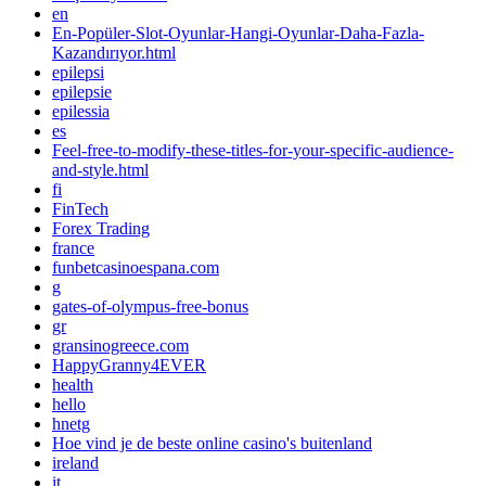
en
En-Popüler-Slot-Oyunlar-Hangi-Oyunlar-Daha-Fazla-
Kazandırıyor.html
epilepsi
epilepsie
epilessia
es
Feel-free-to-modify-these-titles-for-your-specific-audience-
and-style.html
fi
FinTech
Forex Trading
france
funbetcasinoespana.com
g
gates-of-olympus-free-bonus
gr
gransinogreece.com
HappyGranny4EVER
health
hello
hnetg
Hoe vind je de beste online casino's buitenland
ireland
it