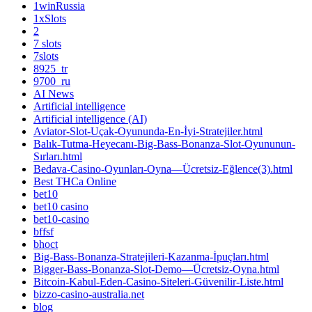
1winRussia
1xSlots
2
7 slots
7slots
8925_tr
9700_ru
AI News
Artificial intelligence
Artificial intelligence (AI)
Aviator-Slot-Uçak-Oyununda-En-İyi-Stratejiler.html
Balık-Tutma-Heyecanı-Big-Bass-Bonanza-Slot-Oyununun-
Sırları.html
Bedava-Casino-Oyunları-Oyna—Ücretsiz-Eğlence(3).html
Best THCa Online
bet10
bet10 casino
bet10-casino
bffsf
bhoct
Big-Bass-Bonanza-Stratejileri-Kazanma-İpuçları.html
Bigger-Bass-Bonanza-Slot-Demo—Ücretsiz-Oyna.html
Bitcoin-Kabul-Eden-Casino-Siteleri-Güvenilir-Liste.html
bizzo-casino-australia.net
blog