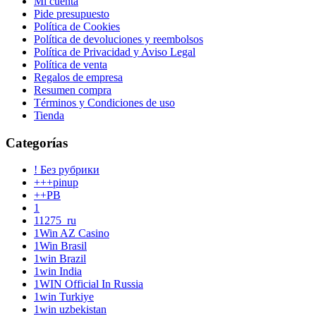
Mi cuenta
Pide presupuesto
Política de Cookies
Política de devoluciones y reembolsos
Política de Privacidad y Aviso Legal
Política de venta
Regalos de empresa
Resumen compra
Términos y Condiciones de uso
Tienda
Categorías
! Без рубрики
+++pinup
++PB
1
11275_ru
1Win AZ Casino
1Win Brasil
1win Brazil
1win India
1WIN Official In Russia
1win Turkiye
1win uzbekistan