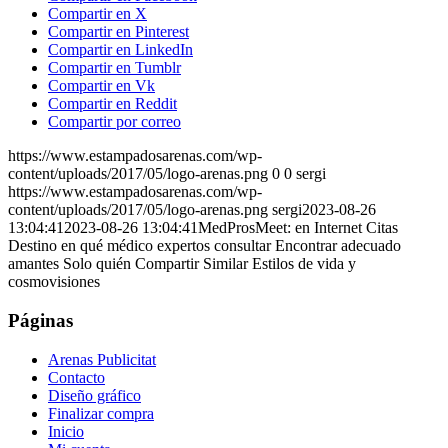
Compartir en X
Compartir en Pinterest
Compartir en LinkedIn
Compartir en Tumblr
Compartir en Vk
Compartir en Reddit
Compartir por correo
https://www.estampadosarenas.com/wp-
content/uploads/2017/05/logo-arenas.png
0
0
sergi
https://www.estampadosarenas.com/wp-
content/uploads/2017/05/logo-arenas.png
sergi
2023-08-26
13:04:41
2023-08-26 13:04:41
MedProsMeet: en Internet Citas
Destino en qué médico expertos consultar Encontrar adecuado
amantes Solo quién Compartir Similar Estilos de vida y
cosmovisiones
Páginas
Arenas Publicitat
Contacto
Diseño gráfico
Finalizar compra
Inicio