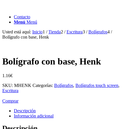
Contacto
Menú
Menú
Usted está aquí:
Inicio
1
/
Tienda
2
/
Escritura
3
/
Bolígrafos
4
/
Bolígrafo con base, Henk
Bolígrafo con base, Henk
1.16
€
SKU:
MHENK
Categorías:
Bolígrafos
,
Bolígrafos touch screen
,
Escritura
Comprar
Descripción
Información adicional
Descripción