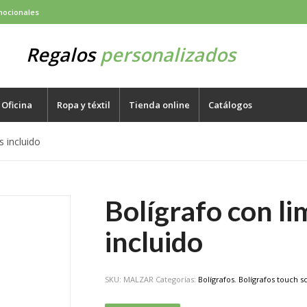
mocionales
Regalos
personalizados
Oficina
Ropa y téxtil
Tienda online
Catálogos
s incluido
Bolígrafo con li
incluido
SKU:
MALZAR
Categorías:
Bolígrafos
,
Bolígrafos touch s