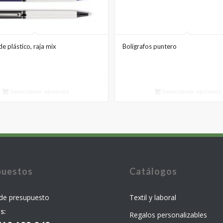
de plástico, raja mix
Bolígrafos puntero
Seleccionar opciones
Seleccionar opciones
puestos
Catálogos
 de presupuesto
Textil y laboral
s:
Regalos personalizables