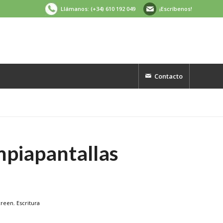
Llámanos: (+34) 610 192 049
¡Escríbenos!
Contacto
mpiapantallas
creen
,
Escritura