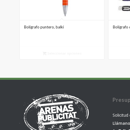
Bolígrafo puntero, balki
Bolígrafo 
Seleccionar opciones
Presu
Solicitud
Llámano